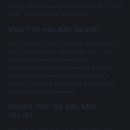
girmiştir. Meyra ismi parlayan ışık anlamına gelir. Ayrıca
erdem, adalet veya fazilet anlamına gelir.
UMAY’IN ANLAMI NEDIR?
Umay (veya Umay; Eski Türkçe: 𐰆𐰢𐰖; Kazakça: Ұмай
aна, Umay ana; Rusça: Ума́й / Ымай, Umáj / Ymaj,
Türkçe: Umay (Ana)) Türk mitolojisinde ve
Tengrizim’de doğurganlık tanrıçasıdır ve dolayısıyla
kadınların, annelerin ve çocukların tanrıçasıdır. ile
ilişkilidir. Umay, çeşitli diğer dinlerde bulunan toprak
ana tanrıçalarına benzemektedir.
MIHRA ISMI NE ANLAMA
GELIR?