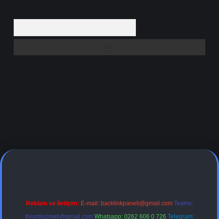
Arama
ş adresi
Reklam ve İletişim:
E-mail:
backlinkpaneli@gmail.com
Teams:
forumhizmeti@gmail.com
Whatsapp: 0262 606 0 726
Telegram: