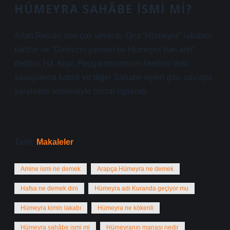
HÜMEYRA SAHÂBE ISMI MI?
Allah Resulü onu çok severdi. Ona “Hümeyra” lakabını
taktılar ve “Dininizin yarısını bu Humeyra’dan alın”
dediler. Hz. Aişe, Peygamberimizin Medine’deki
savaşlarına katıldı ve diğer Sahabe eşleri gibi, savaşta
yaralıların tedavisiyle bizzat ilgilendi.
Tarih:
Makaleler
Amine ismi ne demek
Arapça Hümeyra ne demek
Hafsa ne demek dini
Hümeyra adı Kuranda geçiyor mu
Hümeyra kimin lakabı
Hümeyra ne kökenli
Hümeyra sahâbe ismi mi
Hümeyranın manası nedir