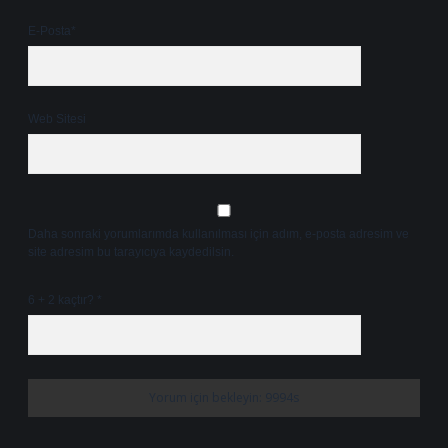
E-Posta*
Web Sitesi
Daha sonraki yorumlarımda kullanılması için adım, e-posta adresim ve
site adresim bu tarayıcıya kaydedilsin.
6 + 2 kaçtır?
*