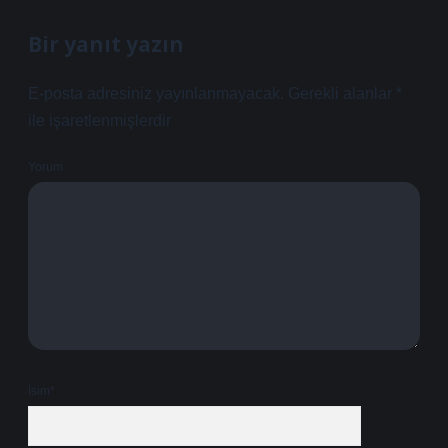
Bir yanıt yazın
E-posta adresiniz yayınlanmayacak.
Gerekli alanlar
*
ile işaretlenmişlerdir
Yorum
İsim*