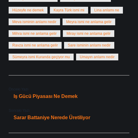
Hüzeyfe ne demek
Kayra Türk ismi mi
Lina anlamı ne
Meva isminin anlamı nedir
Meyra ismi ne anlama gelir
Mihra ismi ne anlama gelir
Miray ismi ne anlama gelir
Ravza ismi ne anlama gelir
Sare isminin anlamı nedir
Sümeyra ismi Kuranda geçiyor mu
Umayın anlamı nedir
Önceki Yazı
Iş Gücü Piyasası Ne Demek
Sonraki Yazı
Sarar Battaniye Nerede Üretiliyor