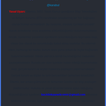
@karabul
Yasal Uyarı:
Sitemiz, 5651 Sayılı Kanun gereğince Bilgi Teknolojileri
ve İletişim Kurumu (BTK) tarafından onaylanmış bir Yer Sağlayıcı
olarak hizmet vermektedir. Bu nedenle, sitedeki içerikleri proaktif
olarak denetleme veya araştırma yükümlülüğümüz bulunmamaktadır.
Ancak, üyelerimiz yazdıkları içeriklerin sorumluluğunu taşımakta olup,
siteye üye olarak bu sorumluluğu kabul etmiş sayılırlar. Bu internet
sitesi, herhangi bir marka, kurum veya şahıs şirketi ile hiçbir bağlantısı
bulunmamaktadır. Sitede yalnızca kendi hazırladığımız makaleler
paylaşılmaktadır. Burada yer alan içerikler haber niteliği taşımamakta
olup, gerçek kurum ve kişiler hakkında paylaşım yapılmamaktadır.
Gerçek kurum ve kişiler ile isim benzerlikleri tamamen tesadüfidir.
Sitemiz, kar amacı gütmeyen ve tamamen ücretsiz bir bilgi paylaşım
platformudur. Hukuka ve yasal düzenlemelere aykırı olduğunu
düşündüğünüz içerikleri,
backlinkpanelicomtr@gmail.com
adresine
bildirmeniz halinde, ilgili içerikler yasal süre içerisinde sitemizden