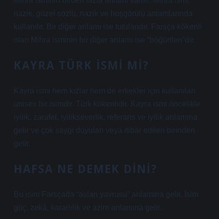
Mihra isminin birden fazla anlamı vardır. Mihra ismi
nazik, güzel sözlü, nazik ve hoşgörülü anlamlarında
kullanılır. Bir diğer anlamı ise tutulandır. Farsça kökenli
olan Mihra isminin bir diğer anlamı ise “böğürtlen”dir.
KAYRA TÜRK ISMI MI?
Kayra ismi hem kızlar hem de erkekler için kullanılan
unisex bir isimdir. Türk kökenlidir. Kayra ismi öncelikle
iyilik, zarafet, iyilikseverlik, referans ve iyilik anlamına
gelir ve çok saygı duyulan veya itibar edilen birinden
gelir.
HAFSA NE DEMEK DINI?
Bu isim Farsçada “aslan yavrusu” anlamına gelir. İsim
güç, zekâ, kararlılık ve azim anlamına gelir.