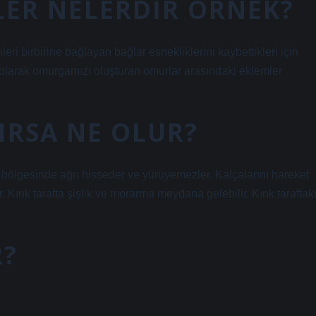
LER NELERDIR ÖRNEK?
ri birbirine bağlayan bağlar esnekliklerini kaybettikleri için
ek olarak omurgamızı oluşturan omurlar arasındaki eklemler
LIRSA NE OLUR?
 bölgesinde ağrı hisseder ve yürüyemezler. Kalçalarını hareket
Kırık tarafta şişlik ve morarma meydana gelebilir. Kırık taraftak
R?