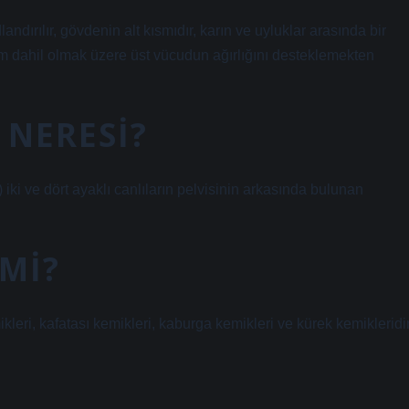
ndırılır, gövdenin alt kısmıdır, karın ve uyluklar arasında bir
m dahil olmak üzere üst vücudun ağırlığını desteklemekten
 NERESI?
ki ve dört ayaklı canlıların pelvisinin arkasında bulunan
 MI?
eri, kafatası kemikleri, kaburga kemikleri ve kürek kemikleridir
?