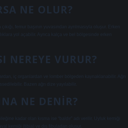
RSA NE OLUR?
ıkığı, femur başının yuvasından ayrılmasıyla oluşur. Erken
ıklara yol açabilir. Ayrıca kalça ve bel bölgesinde erken
SI NEREYE VURUR?
lardan, iç organlardan ve lomber bölgeden kaynaklanabilir. Ağrı
edilebilir. Bazen ağrı dize yayılabilir.
INA NE DENIR?
eğine kadar olan kısma ise “baldır” adı verilir. Uyluk kemiği
al kemiği (tibia) ve dış fibuladan oluşur.