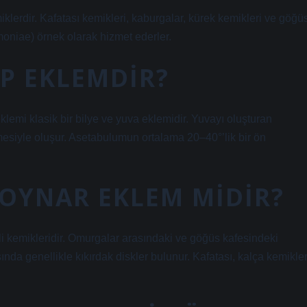
iklerdir. Kafatası kemikleri, kaburgalar, kürek kemikleri ve göğü
moniae) örnek olarak hizmet ederler.
IP EKLEMDIR?
klemi klasik bir bilye ve yuva eklemidir. Yuvayı oluşturan
mesiyle oluşur. Asetabulumun ortalama 20–40°’lik bir ön
 OYNAR EKLEM MIDIR?
li kemikleridir. Omurgalar arasındaki ve göğüs kafesindeki
nda genellikle kıkırdak diskler bulunur. Kafatası, kalça kemikler