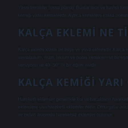
Yassı kemikler (ossa plana): Bunlar ince ve kavisli kem
kemiği yassı kemiklerdir. Ayrıca kemiklere (ossa pneu
KALÇA EKLEMI NE T
Kalça eklemi klasik bir bilye ve yuva eklemidir. Kalça e
asetabulum, ilium, iskium ve pubis kemiklerinin birleş
versiyonu ve 40–50°’lik bir eğimi vardır.
KALÇA KEMIĞI YARI
Hareketli eklemler genellikle kol ve bacakların hareket
eklemlere yarı hareketli eklemler denir. Omurgalar arası
ve pelvis arasında hareketsiz eklemler bulunur.