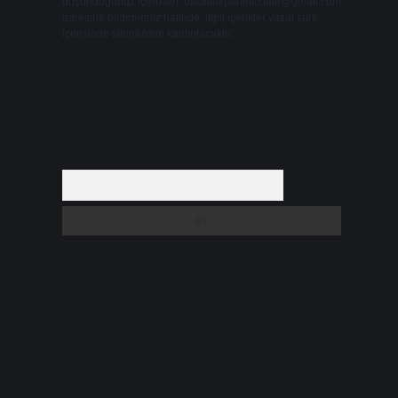
düşündüğünüz içerikleri,
backlinkpanelicomtr@gmail.com
adresine bildirmeniz halinde, ilgili içerikler yasal süre
içerisinde sitemizden kaldırılacaktır.
Arama
i