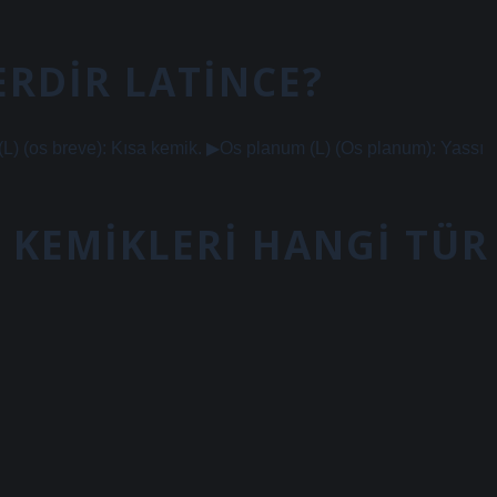
ERDIR LATINCE?
) (os breve): Kısa kemik. ▶Os planum (L) (Os planum): Yassı
 KEMIKLERI HANGI TÜR