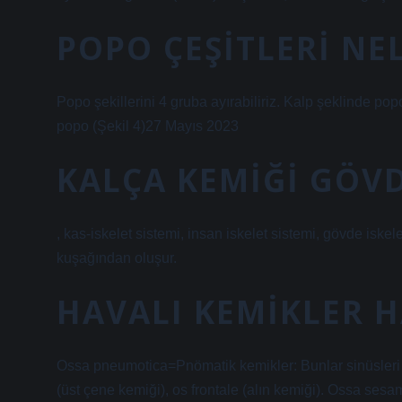
POPO ÇEŞITLERI NE
Popo şekillerini 4 gruba ayırabiliriz. Kalp şeklinde po
popo (Şekil 4)27 Mayıs 2023
KALÇA KEMIĞI GÖVD
, kas-iskelet sistemi, insan iskelet sistemi, gövde isk
kuşağından oluşur.
HAVALI KEMIKLER H
Ossa pneumotica=Pnömatik kemikler: Bunlar sinüsleri iç
(üst çene kemiği), os frontale (alın kemiği). Ossa se