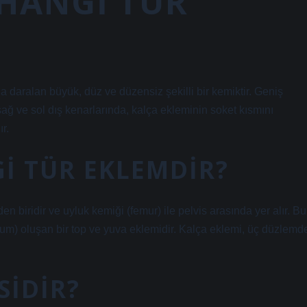
 HANGI TÜR
da daralan büyük, düz ve düzensiz şekilli bir kemiktir. Geniş
 sağ ve sol dış kenarlarında, kalça ekleminin soket kısmını
r.
I TÜR EKLEMDIR?
n biridir ve uyluk kemiği (femur) ile pelvis arasında yer alır. Bu
lum) oluşan bir top ve yuva eklemidir. Kalça eklemi, üç düzlemd
SIDIR?