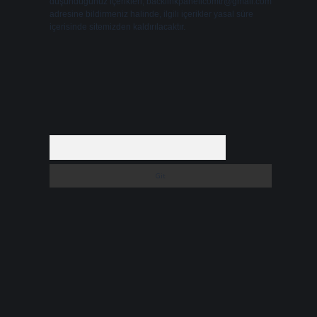
düşündüğünüz içerikleri,
backlinkpanelicomtr@gmail.com
adresine bildirmeniz halinde, ilgili içerikler yasal süre
içerisinde sitemizden kaldırılacaktır.
Arama