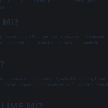
z Gebze, Kocaeli, TürkiyeÜrünÇiklet, şekerleme, çikolata,
 daha
 MI?
lduğuna inansa da TDK’ya göre; Kent, Farsça “şehir” kelimesinin
neminde ve coğrafyasında farklı anlamlara sahip dinamik bir
?
k tanımlanması nüfus kriterine göre yapılır. 442 sayılı Köy Kanunu
ile 20.000 arasında olan ve büyük şehir, nüfusu 20.000’den fazl
ELIME MI?