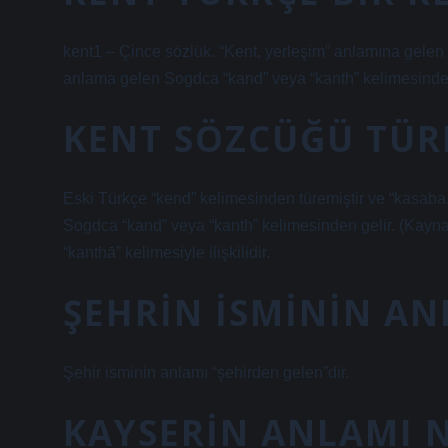
kent1 – Çince sözlük. “Kent, yerleşim” anlamına gelen 
anlama gelen Sogdca “kand” veya “kanth” kelimesinden
KENT SÖZCÜĞÜ TÜR
Eski Türkçe “kend” kelimesinden türemiştir ve “kasaba,
Sogdca “kand” veya “kanth” kelimesinden gelir. (Kayn
“kanthā” kelimesiyle ilişkilidir.
ŞEHRIN ISMININ AN
Şehir isminin anlamı “şehirden gelen”dir.
KAYSERIN ANLAMI 