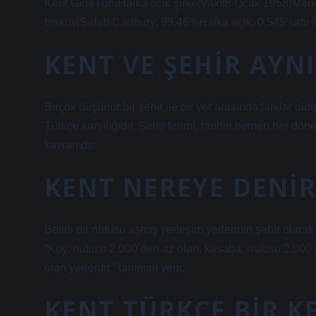
Kent GıdaTürüHalka açık şirketVakıf8 Ocak 1958)Merke
bisküviSahibiCadbury: 99,46%Halka açık: 0,545 satır
KENT VE ŞEHIR AYNI
Birçok düşünür bir şehir ile bir yer arasında farklar o
Türkçe karşılığıdır. Şehir terimi, tarihin hemen her dö
kavramdır.
KENT NEREYE DENIR
Belirli bir nüfusu aşmış yerleşim yerlerinin şehir olara
“Köy, nüfusu 2.000’den az olan, kasaba, nüfusu 2.000 
olan yerlerdir.” tanımını verir.
KENT TÜRKÇE BIR K