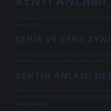
KENTI ANLAMI
Dilimizde tam karşılığı “şehir”dir. Bu, şehirlerden, ilç
verilen isimdir.
ŞEHIR VE KENT AYNI
“Şehir” ve “yer” terimleri aynı anlamı taşır; “vilayet” veya
alandaki ormanlar, meralar, dağlar, köyler, bataklıklar ve
KENTIN ANLAMI NE
Toplumsal gelişmenin sürekli olduğu, toplumun barınm
ihtiyaçlarının karşılandığı, tarımla uğraşanların sayı
yerleşim yerleridir.