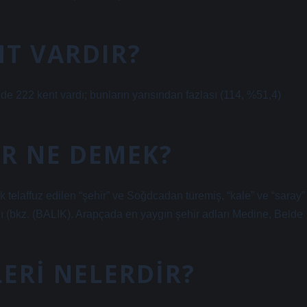
NT VARDIR?
e 222 kent vardı; bunların yarısından fazlası (114, %51,4)
IR NE DEMEK?
ak telaffuz edilen “şehir” ve Soğdcadan türemiş, “kale” ve “saray”
ı (bkz. (BALIK). Arapçada en yaygın şehir adları Medine, Belde
ERI NELERDIR?