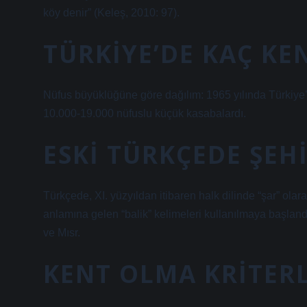
köy denir” (Keleş, 2010: 97).
TÜRKIYE’DE KAÇ KE
Nüfus büyüklüğüne göre dağılım: 1965 yılında Türkiye’d
10.000-19.000 nüfuslu küçük kasabalardı.
ESKI TÜRKÇEDE ŞEH
Türkçede, XI. yüzyıldan itibaren halk dilinde “şar” olar
anlamına gelen “balik” kelimeleri kullanılmaya başland
ve Mısr.
KENT OLMA KRITERL