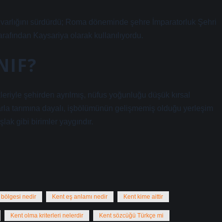
varlığını sürdürdü; Roma döneminde şehre İmparatorluk Şehri
rafından Kaysariya olarak kullanılıyordu.
NIF?
leriyle şehirden ayrılmış, nüfus yoğunluğu düşük kırsal
 tarla tarımına dayalı, işbölümünün gelişmemiş olduğu yerleşim
şlak gibi birimler yaygındır.
 bölgesi nedir
Kent eş anlamı nedir
Kent kime aittir
Kent olma kriterleri nelerdir
Kent sözcüğü Türkçe mi