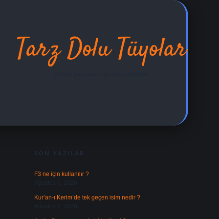
Tarz Dolu Tüyolar
Şıklıkla hayatına renk katan öneriler!
SIDEBAR
ilbet yeni giriş adr
SON YAZILAR
F3 ne için kullanılır ?
Ağustos 6, 2026
Kur’an-ı Kerim’de tek geçen isim nedir ?
Ağustos 6, 2026