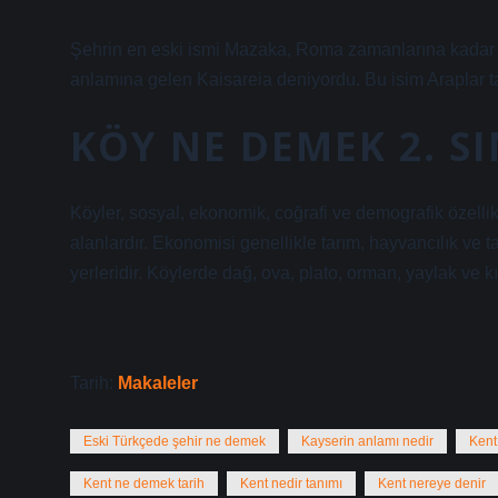
Şehrin en eski ismi Mazaka, Roma zamanlarına kadar 
anlamına gelen Kaisareia deniyordu. Bu isim Araplar ta
KÖY NE DEMEK 2. SI
Köyler, sosyal, ekonomik, coğrafi ve demografik özellik
alanlardır. Ekonomisi genellikle tarım, hayvancılık ve
yerleridir. Köylerde dağ, ova, plato, orman, yaylak ve kı
Tarih:
Makaleler
Eski Türkçede şehir ne demek
Kayserin anlamı nedir
Kent
Kent ne demek tarih
Kent nedir tanımı
Kent nereye denir