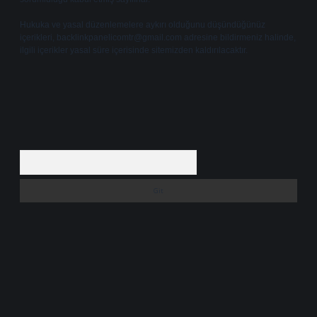
Hukuka ve yasal düzenlemelere aykırı olduğunu düşündüğünüz
içerikleri,
backlinkpanelicomtr@gmail.com
adresine bildirmeniz halinde,
ilgili içerikler yasal süre içerisinde sitemizden kaldırılacaktır.
Arama