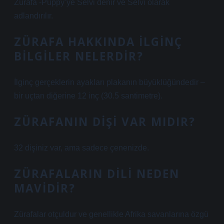
Zürafa -Puppy’ye Selvi denir ve Selvi olarak
adlandırılır.
ZÜRAFA HAKKINDA ILGINÇ
BILGILER NELERDIR?
İlginç gerçeklerin ayakları plakanın büyüklüğündedir –
bir uçtan diğerine 12 inç (30.5 santimetre).
ZÜRAFANIN DIŞI VAR MIDIR?
32 dişiniz var, ama sadece çenenizde.
ZÜRAFALARIN DILI NEDEN
MAVIDIR?
Zürafalar otçuldur ve genellikle Afrika savanlarına özgü