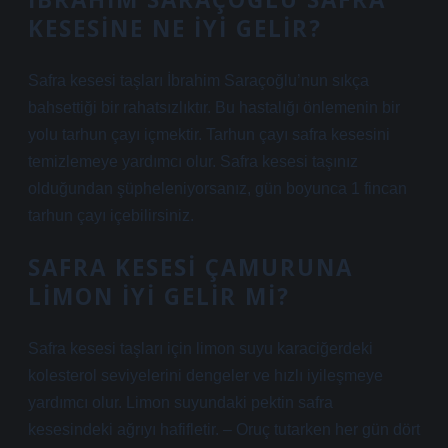
KESESINE NE IYI GELIR?
Safra kesesi taşları İbrahim Saraçoğlu’nun sıkça
bahsettiği bir rahatsızlıktır. Bu hastalığı önlemenin bir
yolu tarhun çayı içmektir. Tarhun çayı safra kesesini
temizlemeye yardımcı olur. Safra kesesi taşınız
olduğundan şüpheleniyorsanız, gün boyunca 1 fincan
tarhun çayı içebilirsiniz.
SAFRA KESESI ÇAMURUNA
LIMON IYI GELIR MI?
Safra kesesi taşları için limon suyu karaciğerdeki
kolesterol seviyelerini dengeler ve hızlı iyileşmeye
yardımcı olur. Limon suyundaki pektin safra
kesesindeki ağrıyı hafifletir. – Oruç tutarken her gün dört