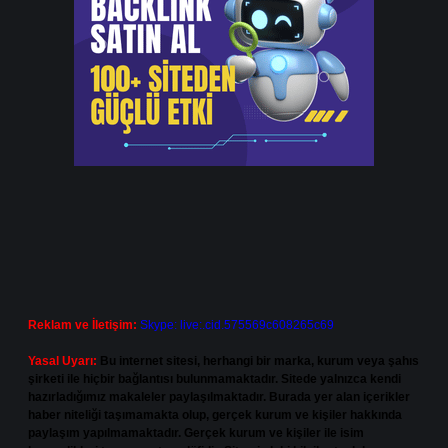
Reklam ve İletişim:
Skype: live:.cid.575569c608265c69
Yasal Uyarı:
Bu internet sitesi, herhangi bir marka, kurum veya şahıs
şirketi ile hiçbir bağlantısı bulunmamaktadır. Sitede yalnızca kendi
hazırladığımız makaleler paylaşılmaktadır. Burada yer alan içerikler
haber niteliği taşımamakta olup, gerçek kurum ve kişiler hakkında
paylaşım yapılmamaktadır. Gerçek kurum ve kişiler ile isim