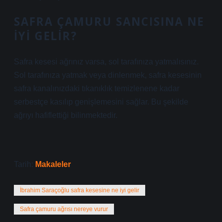
SAFRA ÇAMURU SANCISINA NE
IYI GELIR?
Safra kesesi ağrınız varsa, sol tarafınıza yatmalısınız.
Sol tarafınıza yatmak veya dinlenmek, safra kesesinin
safra kanalınızdaki tıkanıklık temizlenene kadar
serbestçe kasılıp genişlemesini sağlar. Bu şekilde
ağrıyı hafiflettiği bilinmektedir.
Tarih:
Makaleler
İbrahim Saraçoğlu safra kesesine ne iyi gelir
Safra çamuru ağrısı nereye vurur