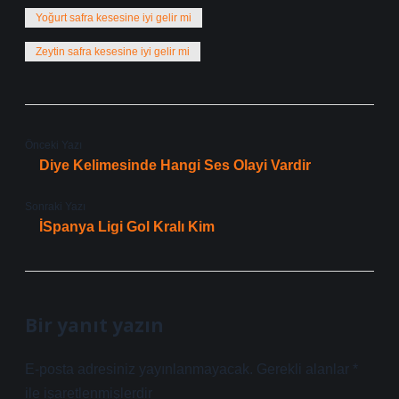
Yoğurt safra kesesine iyi gelir mi
Zeytin safra kesesine iyi gelir mi
Önceki Yazı
Diye Kelimesinde Hangi Ses Olayi Vardir
Sonraki Yazı
İSpanya Ligi Gol Kralı Kim
Bir yanıt yazın
E-posta adresiniz yayınlanmayacak.
Gerekli alanlar
*
ile işaretlenmişlerdir