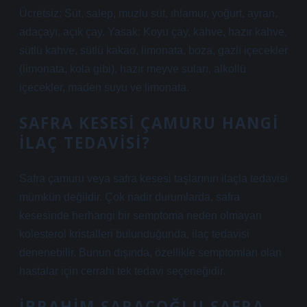
Ücretsiz: Süt, salep, muzlu süt, ıhlamur, yoğurt, ayran,
adaçayı, açık çay. Yasak: Koyu çay, kahve, hazır kahve,
sütlü kahve, sütlü kakao, limonata, boza, gazlı içecekler
(limonata, kola gibi), hazır meyve suları, alkollü
içecekler, maden suyu ve limonata.
SAFRA KESESI ÇAMURU HANGI
ILAÇ TEDAVISI?
Safra çamuru veya safra kesesi taşlarının ilaçla tedavisi
mümkün değildir. Çok nadir durumlarda, safra
kesesinde herhangi bir semptoma neden olmayan
kolesterol kristalleri bulunduğunda, ilaç tedavisi
denenebilir. Bunun dışında, özellikle semptomları olan
hastalar için cerrahi tek tedavi seçeneğidir.
İBRAHIM SARAÇOĞLU SAFRA