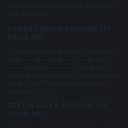
Bu durumun sonucunda safra çamuru olarak bilinen
safra çamuru oluşur.
YOĞURT SAFRA KESESINE IYI
GELIR MI?
Üst karın ağrısı, sırt ve sağ omuz ağrısı, mide bulantısı,
kusma, ateş, titreme, sarılık, karın şişkinliği, yağlı
yiyecekler yedikten sonra hazımsızlık, geğirme ve
şişkinlik gibi belirtilerle tanınabilir. Safra kesesi taşlarını
ne eritir? Yoğurt ve zerdeçal karışımı safra kesesi
taşlarına karşı çok iyidir.
ZEYTIN SAFRA KESESINE IYI
GELIR MI?