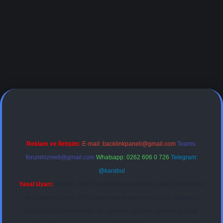
dresi
Reklam ve İletişim:
E-mail:
backlinkpaneli@gmail.com
Teams:
forumhizmeti@gmail.com
Whatsapp: 0262 606 0 726
Telegram:
@karabul
Yasal Uyarı:
Sitemiz, 5651 Sayılı Kanun gereğince Bilgi Teknolojileri
ve İletişim Kurumu (BTK) tarafından onaylanmış bir Yer Sağlayıcı
olarak hizmet vermektedir. Bu nedenle, sitedeki içerikleri proaktif