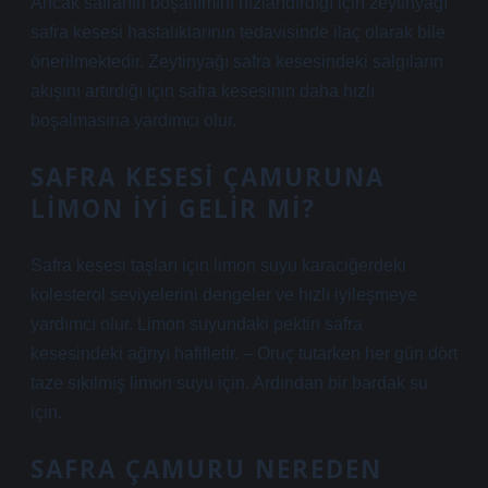
Ancak safranın boşaltımını hızlandırdığı için zeytinyağı
safra kesesi hastalıklarının tedavisinde ilaç olarak bile
önerilmektedir. Zeytinyağı safra kesesindeki salgıların
akışını artırdığı için safra kesesinin daha hızlı
boşalmasına yardımcı olur.
SAFRA KESESI ÇAMURUNA
LIMON IYI GELIR MI?
Safra kesesi taşları için limon suyu karaciğerdeki
kolesterol seviyelerini dengeler ve hızlı iyileşmeye
yardımcı olur. Limon suyundaki pektin safra
kesesindeki ağrıyı hafifletir. – Oruç tutarken her gün dört
taze sıkılmış limon suyu için. Ardından bir bardak su
için.
SAFRA ÇAMURU NEREDEN