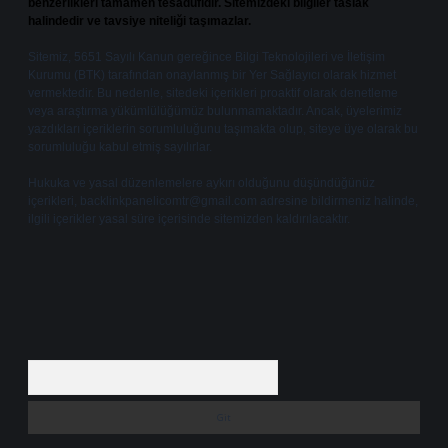
benzerlikleri tamamen tesadüfidir. Sitemizdeki bilgiler taslak
halindedir ve tavsiye niteliği taşımazlar.
Sitemiz, 5651 Sayılı Kanun gereğince Bilgi Teknolojileri ve İletişim
Kurumu (BTK) tarafından onaylanmış bir Yer Sağlayıcı olarak hizmet
vermektedir. Bu nedenle, sitedeki içerikleri proaktif olarak denetleme
veya araştırma yükümlülüğümüz bulunmamaktadır. Ancak, üyelerimiz
yazdıkları içeriklerin sorumluluğunu taşımakta olup, siteye üye olarak bu
sorumluluğu kabul etmiş sayılırlar.
Hukuka ve yasal düzenlemelere aykırı olduğunu düşündüğünüz
içerikleri,
backlinkpanelicomtr@gmail.com
adresine bildirmeniz halinde,
ilgili içerikler yasal süre içerisinde sitemizden kaldırılacaktır.
Arama