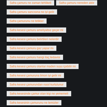
Safra çamuru ne zaman tehlikeli
Safra çamuru nereden atılır
Safra çamuru sancısına ne iyi gelir
Safra çamurunu ne tetikler
Safra kesesi çamuru ameliyatsız geçer mi
Safra kesesi çamuru belirtileri nelerdir
Safra kesesi çamuru gaz yapar mı
Safra kesesi çamuru hangi ilaç tedavisi
Safra kesesi çamuru olanlar maden suyu içebilir mi
Safra kesesi çamuruna limon iyi gelir mi
Safra kesesi çamurundan nasıl kurtulunur
Safra kesesinde çamur olan kişi ne yememeli
Safra kesesinin çamurunu ne temizler