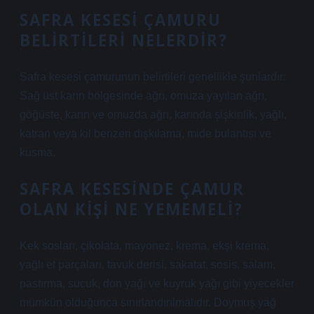
SAFRA KESESI ÇAMURU
BELIRTILERI NELERDIR?
Safra kesesi çamurunun belirtileri genellikle şunlardır:
Sağ üst karın bölgesinde ağrı, omuza yayılan ağrı,
göğüste, karın ve omuzda ağrı, karında şişkinlik, yağlı,
katran veya kil benzeri dışkılama, mide bulantısı ve
kusma.
SAFRA KESESINDE ÇAMUR
OLAN KIŞI NE YEMEMELI?
Kek sosları, çikolata, mayonez, krema, ekşi krema,
yağlı et parçaları, tavuk derisi, sakatat, sosis, salam,
pastırma, sucuk, don yağı ve kuyruk yağı gibi yiyecekler
mümkün olduğunca sınırlandırılmalıdır. Doymuş yağ