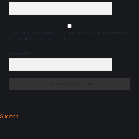
Daha sonraki yorumlarımda kullanılması için adım, e-posta adresim ve
site adresim bu tarayıcıya kaydedilsin.
7 + 8 kaçtır?
*
Sitemap