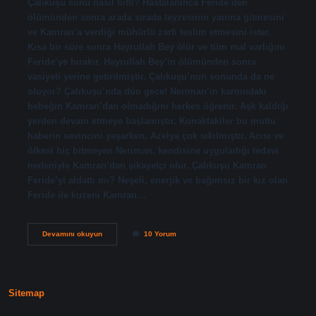
Çalıkuşu sonu nasıl bitti? Hastalanınca Feride’den
ölümünden sonra arada sırada teyzesinin yanına gitmesini
ve Kamran’a verdiği mühürlü zarfı teslim etmesini ister.
Kısa bir süre sonra Hayrullah Bey ölür ve tüm mal varlığını
Feride’ye bırakır. Hayrullah Bey’in ölümünden sonra
vasiyeti yerine getirilmiştir. Çalıkuşu’nun sonunda da ne
oluyor? Çalıkuşu’nda dün gece! Neriman’ın karnındaki
bebeğin Kamran’dan olmadığını herkes öğrenir. Aşk kaldığı
yerden devam etmeye başlamıştır. Konaktakiler bu mutlu
haberin sevincini yaşarken, Azelya çok sıkılmıştır. Acısı ve
öfkesi hiç bitmeyen Neriman, kendisine uyguladığı tedavi
nedeniyle Kamran’dan şikayetçi olur. Çalıkuşu Kamran
Feride’yi aldattı mı? Neşeli, enerjik ve bağımsız bir kız olan
Feride ile kuzeni Kamran…
Çalıkuşu
Devamını okuyun
10 Yorum
Kitabın
Sonunda
Ne
Oluyor
Sitemap