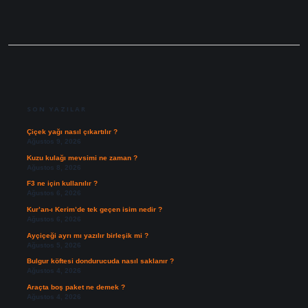
SIDEBAR
SON YAZILAR
Çiçek yağı nasıl çıkartılır ?
Ağustos 9, 2026
Kuzu kulağı mevsimi ne zaman ?
Ağustos 8, 2026
F3 ne için kullanılır ?
Ağustos 6, 2026
Kur’an-ı Kerim’de tek geçen isim nedir ?
Ağustos 6, 2026
Ayçiçeği ayrı mı yazılır birleşik mi ?
Ağustos 5, 2026
Bulgur köftesi dondurucuda nasıl saklanır ?
Ağustos 4, 2026
Araçta boş paket ne demek ?
Ağustos 4, 2026