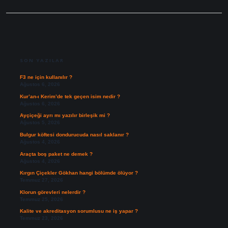
SIDEBAR
SON YAZILAR
F3 ne için kullanılır ?
Ağustos 6, 2026
Kur’an-ı Kerim’de tek geçen isim nedir ?
Ağustos 6, 2026
Ayçiçeği ayrı mı yazılır birleşik mi ?
Ağustos 5, 2026
Bulgur köftesi dondurucuda nasıl saklanır ?
Ağustos 4, 2026
Araçta boş paket ne demek ?
Ağustos 4, 2026
Kırgın Çiçekler Gökhan hangi bölümde ölüyor ?
Temmuz 27, 2026
Klorun görevleri nelerdir ?
Temmuz 25, 2026
Kalite ve akreditasyon sorumlusu ne iş yapar ?
Temmuz 23, 2026