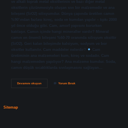
ve alkali toprak metal oksitlerinin ve bazı diğer metal
oksitlerin çözünmesiyle oluşan sıvı bir malzemedir ve ana
bileşeni (SiO2) silisyumdur. Dünya çapında üretilen camın
%90’ından fazlası kireç, soda ve kumdan yapılır – tıpkı 2000
yıl önce olduğu gibi. Cam, amorf yapısını korurken
katılaşır. Camın içinde hangi mineraller vardır? Mineral
camın en önemli bileşeni %60-70 oranında silisyum oksittir
(SiO2). Geri kalan bileşimde kalsiyum, sodyum ve bor
oksitler kullanılır. Cam maddeler nelerdir?
Cam
üretiminin ana malzemeleri kum, kireç ve sodadır. Cam
hangi malzemeden yapılıyor? Ana malzeme kumdur. Soda,
camın düşük sıcaklıklarda sıvılaşmasını sağlayan…
Camın
Devamını okuyun
Yorum Bırak
Içinde
Neler
Bulunur
Sitemap