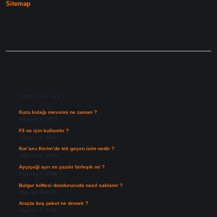
Sitemap
SIDEBAR
SON YAZILAR
Kuzu kulağı mevsimi ne zaman ?
Ağustos 8, 2026
F3 ne için kullanılır ?
Ağustos 6, 2026
Kur’an-ı Kerim’de tek geçen isim nedir ?
Ağustos 6, 2026
Ayçiçeği ayrı mı yazılır birleşik mi ?
Ağustos 5, 2026
Bulgur köftesi dondurucuda nasıl saklanır ?
Ağustos 4, 2026
Araçta boş paket ne demek ?
Ağustos 4, 2026