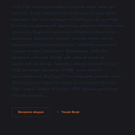
Çizgi Film animasyon bölümü yetenek sınavı kalktı mı?
Aynı şey, dijital medyada artan animasyonla talep edilen
alanlardan biri olan animasyon bölümü için de geçerlidir.
Karikatür ve animasyon departmanı yetenek testleriyle satın
almasa da, bilgisayar tarafından desteklenen tasarım ve
animasyon departmanı yetenek sınavına devam ediyor.
Animasyon bölümüne nasıl girilir? Karikatür animasyon
bölümüne nasıl girebilirim? Bölümümüz, 2020-2021
akademik yıllarında olduğu gibi yetenek sınavı ile
öğrencileri işe alacak. Yetenek testlerine başvurmak için
OSM tarafından belirlenen DAMM -score talebini
karşılamalısınız. Bau Çizgi Film animasyon yetenek sınavı
2024 ne zaman? İnşaat Karikatür ve Animasyon Bölümü
Özel Yetenek Testleri 9-10 Eylül 2024 arasında gerçekleşir.
Yetenek sınavları…
Animasyon
Devamını okuyun
Yorum Bırak
Bölümünde
Yetenek
Sınavı
Var
Mı