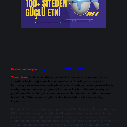
Reklam ve İletişim:
Skype: live:.cid.575569c608265c69
Yasal Uyarı:
Bu internet sitesi, herhangi bir marka, kurum veya şahıs
şirketi ile hiçbir bağlantısı bulunmamaktadır. Sitede yalnızca kendi
hazırladığımız makaleler paylaşılmaktadır. Burada yer alan içerikler haber
niteliği taşımamakta olup, gerçek kurum ve kişiler hakkında paylaşım
yapılmamaktadır. Gerçek kurum ve kişiler ile isim benzerlikleri tamamen
tesadüfidir. Sitemizdeki bilgiler taslak halindedir ve tavsiye niteliği
taşımazlar.
Sitemiz, 5651 Sayılı Kanun gereğince Bilgi Teknolojileri ve İletişim Kurumu
(BTK) tarafından onaylanmış bir Yer Sağlayıcı olarak hizmet vermektedir. Bu
nedenle, sitedeki içerikleri proaktif olarak denetleme veya araştırma
yükümlülüğümüz bulunmamaktadır. Ancak, üyelerimiz yazdıkları içeriklerin
sorumluluğunu taşımakta olup, siteye üye olarak bu sorumluluğu kabul