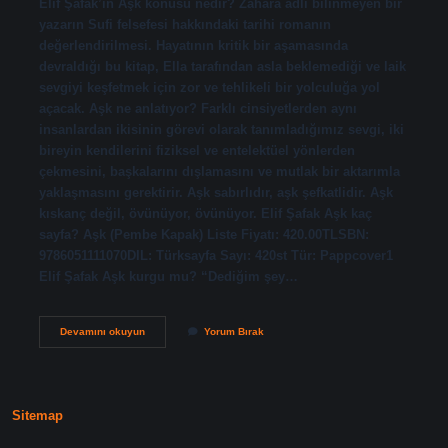
Elif Şafak’ın Aşk konusu nedir? Zahara adlı bilinmeyen bir
yazarın Sufi felsefesi hakkındaki tarihi romanın
değerlendirilmesi. Hayatının kritik bir aşamasında
devraldığı bu kitap, Ella tarafından asla beklemediği ve laik
sevgiyi keşfetmek için zor ve tehlikeli bir yolculuğa yol
açacak. Aşk ne anlatıyor? Farklı cinsiyetlerden aynı
insanlardan ikisinin görevi olarak tanımladığımız sevgi, iki
bireyin kendilerini fiziksel ve entelektüel yönlerden
çekmesini, başkalarını dışlamasını ve mutlak bir aktarımla
yaklaşmasını gerektirir. Aşk sabırlıdır, aşk şefkatlidir. Aşk
kıskanç değil, övünüyor, övünüyor. Elif Şafak Aşk kaç
sayfa? Aşk (Pembe Kapak) Liste Fiyatı: 420.00TLSBN:
9786051111070DIL: Türksayfa Sayı: 420st Tür: Pappcover1
Elif Şafak Aşk kurgu mu? “Dediğim şey…
Elif
Devamını okuyun
Yorum Bırak
Şafak
Aşk
Kitabı
Ne
Anlatıyor
Sitemap