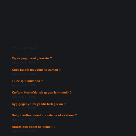
SIDEBAR
SON YAZILAR
Çiçek yağı nasıl çıkartılır ?
Ağustos 9, 2026
Kuzu kulağı mevsimi ne zaman ?
Ağustos 8, 2026
F3 ne için kullanılır ?
Ağustos 6, 2026
Kur’an-ı Kerim’de tek geçen isim nedir ?
Ağustos 6, 2026
Ayçiçeği ayrı mı yazılır birleşik mi ?
Ağustos 5, 2026
Bulgur köftesi dondurucuda nasıl saklanır ?
Ağustos 4, 2026
Araçta boş paket ne demek ?
Ağustos 4, 2026