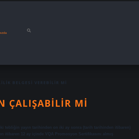
mızda
ILIK BELGESI VEREBILIR MI
 ÇALIŞABILIR MI
tebliğin yayın tarihinden on iki ay sonra (tarih tarihinden itibaren)
den itibaren 12 ay içinde VQA Promosyon Sertifikasını almış