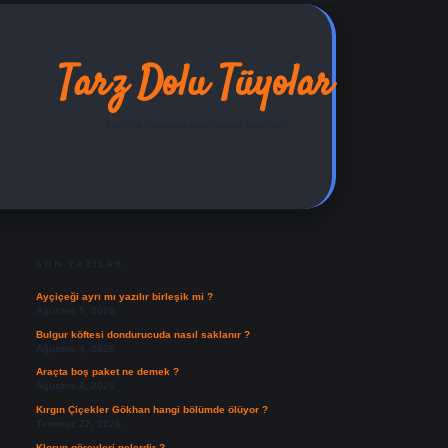
Tarz Dolu Tüyolar
Şıklıkla hayatına renk katan öneriler!
SIDEBAR
ilbet yeni giriş adresi
SON YAZILAR
Ayçiçeği ayrı mı yazılır birleşik mi ?
Ağustos 5, 2026
Bulgur köftesi dondurucuda nasıl saklanır ?
Ağustos 4, 2026
Araçta boş paket ne demek ?
Ağustos 4, 2026
Kırgın Çiçekler Gökhan hangi bölümde ölüyor ?
Temmuz 27, 2026
Klorun görevleri nelerdir ?