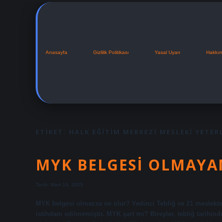
Anasayfa
Gizlilik Politikası
Yasal Uyarı
Hakkı
ETIKET:
HALK EĞITIM MERKEZI MESLEKI YETERL
MYK BELGESI OLMAYAN
Tarih: Mart 15, 2025
MYK belgesi olmazsa ne olur? Yedinci Tebliğ ve 21 meslekteki 
istihdam edilmemiştir. MYK şart mı? Bireyler, tebliğ tarihin