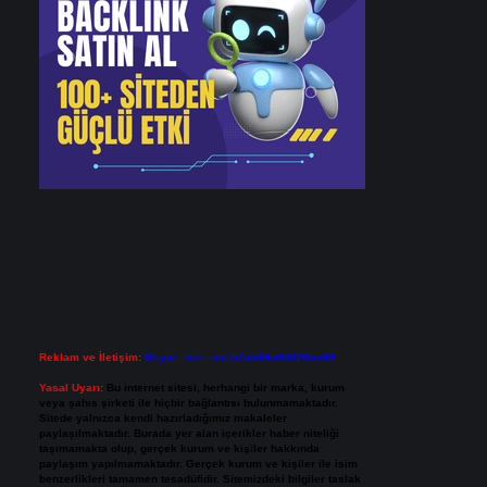
Reklam ve İletişim:
Skype: live:.cid.575569c608265c69
Yasal Uyarı:
Bu internet sitesi, herhangi bir marka, kurum
veya şahıs şirketi ile hiçbir bağlantısı bulunmamaktadır.
Sitede yalnızca kendi hazırladığımız makaleler
paylaşılmaktadır. Burada yer alan içerikler haber niteliği
taşımamakta olup, gerçek kurum ve kişiler hakkında
paylaşım yapılmamaktadır. Gerçek kurum ve kişiler ile isim
benzerlikleri tamamen tesadüfidir. Sitemizdeki bilgiler taslak