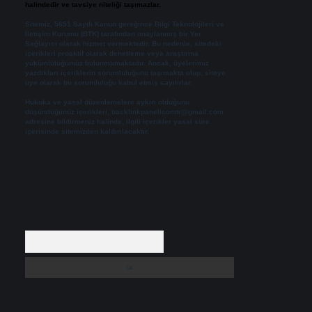
halindedir ve tavsiye niteliği taşımazlar.
Sitemiz, 5651 Sayılı Kanun gereğince Bilgi Teknolojileri ve
İletişim Kurumu (BTK) tarafından onaylanmış bir Yer
Sağlayıcı olarak hizmet vermektedir. Bu nedenle, sitedeki
içerikleri proaktif olarak denetleme veya araştırma
yükümlülüğümüz bulunmamaktadır. Ancak, üyelerimiz
yazdıkları içeriklerin sorumluluğunu taşımakta olup, siteye
üye olarak bu sorumluluğu kabul etmiş sayılırlar.
Hukuka ve yasal düzenlemelere aykırı olduğunu
düşündüğünüz içerikleri,
backlinkpanelicomtr@gmail.com
adresine bildirmeniz halinde, ilgili içerikler yasal süre
içerisinde sitemizden kaldırılacaktır.
Arama