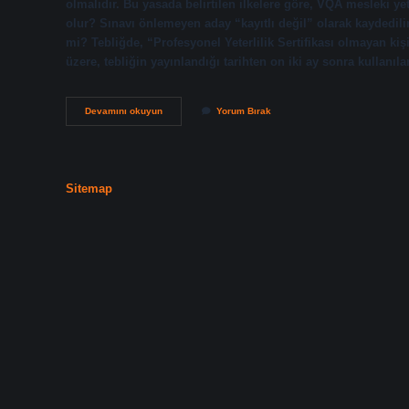
olmalıdır. Bu yasada belirtilen ilkelere göre, VQA mesleki 
olur? Sınavı önlemeyen aday “kayıtlı değil” olarak kaydedilir 
mi? Tebliğde, “Profesyonel Yeterlilik Sertifikası olmayan kişil
üzere, tebliğin yayınlandığı tarihten on iki ay sonra kullan
Myk
Devamını okuyun
Yorum Bırak
Belgesi
Olmayan
Çalışabilir
Mi
Sitemap