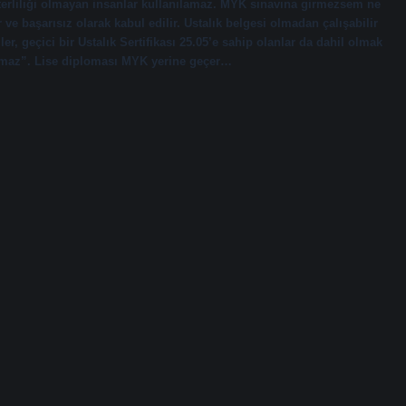
yeterliliği olmayan insanlar kullanılamaz. MYK sınavına girmezsem ne
ve başarısız olarak kabul edilir. Ustalık belgesi olmadan çalışabilir
er, geçici bir Ustalık Sertifikası 25.05’e sahip olanlar da dahil olmak
ılamaz”. Lise diploması MYK yerine geçer…