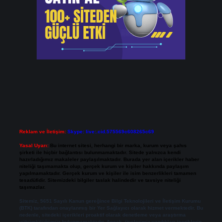
Reklam ve İletişim:
Skype: live:.cid.575569c608265c69
Yasal Uyarı:
Bu internet sitesi, herhangi bir marka, kurum veya şahıs
şirketi ile hiçbir bağlantısı bulunmamaktadır. Sitede yalnızca kendi
hazırladığımız makaleler paylaşılmaktadır. Burada yer alan içerikler haber
niteliği taşımamakta olup, gerçek kurum ve kişiler hakkında paylaşım
yapılmamaktadır. Gerçek kurum ve kişiler ile isim benzerlikleri tamamen
tesadüfidir. Sitemizdeki bilgiler taslak halindedir ve tavsiye niteliği
taşımazlar.
Sitemiz, 5651 Sayılı Kanun gereğince Bilgi Teknolojileri ve İletişim Kurumu
(BTK) tarafından onaylanmış bir Yer Sağlayıcı olarak hizmet vermektedir. Bu
nedenle, sitedeki içerikleri proaktif olarak denetleme veya araştırma
yükümlülüğümüz bulunmamaktadır. Ancak, üyelerimiz yazdıkları içeriklerin