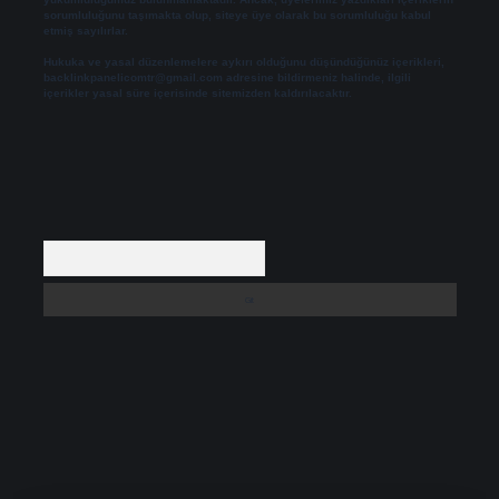
sorumluluğunu taşımakta olup, siteye üye olarak bu sorumluluğu kabul
etmiş sayılırlar.
Hukuka ve yasal düzenlemelere aykırı olduğunu düşündüğünüz içerikleri,
backlinkpanelicomtr@gmail.com
adresine bildirmeniz halinde, ilgili
içerikler yasal süre içerisinde sitemizden kaldırılacaktır.
Arama