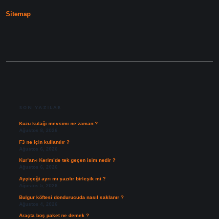
Nasıl
Sitemap
Kullanılır
SIDEBAR
SON YAZILAR
Kuzu kulağı mevsimi ne zaman ?
Ağustos 8, 2026
F3 ne için kullanılır ?
Ağustos 6, 2026
Kur’an-ı Kerim’de tek geçen isim nedir ?
Ağustos 6, 2026
Ayçiçeği ayrı mı yazılır birleşik mi ?
Ağustos 5, 2026
Bulgur köftesi dondurucuda nasıl saklanır ?
Ağustos 4, 2026
Araçta boş paket ne demek ?