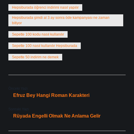
Hepsiburada öğrenci indirimi nasıl yapılır
Hepsiburada şimdi al 3 ay sonra öde kampanyası ne zaman
bitiyor
Sepette 100 kodu nasıl kullanılır
Sepette 100 nasıl kullanılır Hepsiburada
Sepette 50 indirim ne demek
Önceki Yazı
Efruz Bey Hangi Roman Karakteri
Sonraki Yazı
Rüyada Engelli Olmak Ne Anlama Gelir