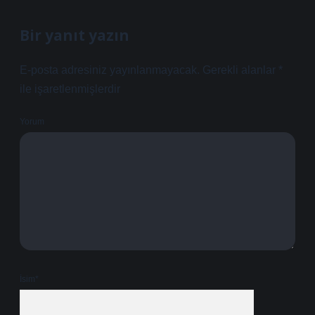
Bir yanıt yazın
E-posta adresiniz yayınlanmayacak.
Gerekli alanlar
*
ile işaretlenmişlerdir
Yorum
İsim*