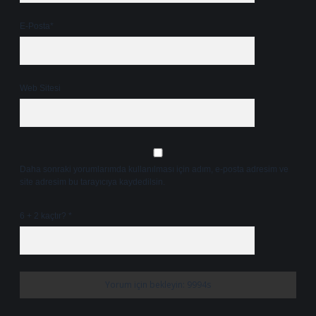
E-Posta*
Web Sitesi
Daha sonraki yorumlarımda kullanılması için adım, e-posta adresim ve
site adresim bu tarayıcıya kaydedilsin.
6 + 2 kaçtır?
*