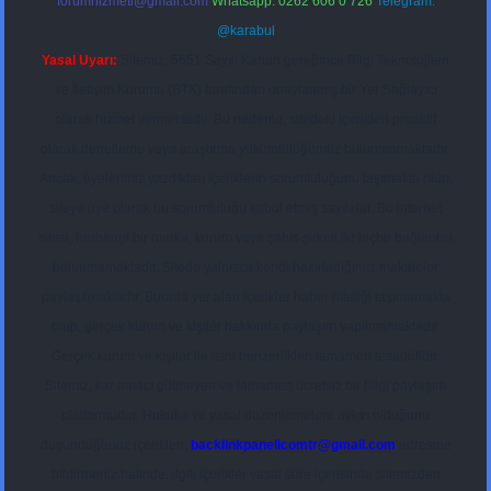
forumhizmeti@gmail.com
Whatsapp: 0262 606 0 726
Telegram:
@karabul
Yasal Uyarı:
Sitemiz, 5651 Sayılı Kanun gereğince Bilgi Teknolojileri
ve İletişim Kurumu (BTK) tarafından onaylanmış bir Yer Sağlayıcı
olarak hizmet vermektedir. Bu nedenle, sitedeki içerikleri proaktif
olarak denetleme veya araştırma yükümlülüğümüz bulunmamaktadır.
Ancak, üyelerimiz yazdıkları içeriklerin sorumluluğunu taşımakta olup,
siteye üye olarak bu sorumluluğu kabul etmiş sayılırlar. Bu internet
sitesi, herhangi bir marka, kurum veya şahıs şirketi ile hiçbir bağlantısı
bulunmamaktadır. Sitede yalnızca kendi hazırladığımız makaleler
paylaşılmaktadır. Burada yer alan içerikler haber niteliği taşımamakta
olup, gerçek kurum ve kişiler hakkında paylaşım yapılmamaktadır.
Gerçek kurum ve kişiler ile isim benzerlikleri tamamen tesadüfidir.
Sitemiz, kar amacı gütmeyen ve tamamen ücretsiz bir bilgi paylaşım
platformudur. Hukuka ve yasal düzenlemelere aykırı olduğunu
düşündüğünüz içerikleri,
backlinkpanelicomtr@gmail.com
adresine
bildirmeniz halinde, ilgili içerikler yasal süre içerisinde sitemizden