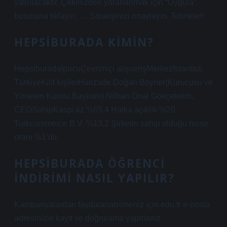
yatırılacaktır. Çekinizden yararlanmak için “Uygula”
butonuna tıklayın. … Siparişinizi onaylayın. Tebrikler!
HEPSIBURADA KIMIN?
HepsiburadaİpucuÇevrimiçi alışverişMerkezİstanbul,
TürkiyeKilit kişilerHanzade Doğan Boyner(Kurucusu ve
Yönetim Kurulu Başkanı) Nilhan Onal Gökçetekin,
CEOSahipKaspi.kz %65,4 Halka açıklık %20
Turkcommerce B.V. %13,2 Şirketin sahip olduğu hisse
oranı %1’dir.
HEPSIBURADA ÖĞRENCI
INDIRIMI NASIL YAPILIR?
Kampanyalardan faydalanabilmeniz için edu.tr e-posta
adresinizle kayıt ve doğrulama yapmanız