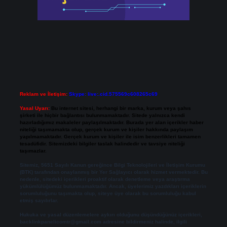
Reklam ve İletişim:
Skype: live:.cid.575569c608265c69
Yasal Uyarı:
Bu internet sitesi, herhangi bir marka, kurum veya şahıs
şirketi ile hiçbir bağlantısı bulunmamaktadır. Sitede yalnızca kendi
hazırladığımız makaleler paylaşılmaktadır. Burada yer alan içerikler haber
niteliği taşımamakta olup, gerçek kurum ve kişiler hakkında paylaşım
yapılmamaktadır. Gerçek kurum ve kişiler ile isim benzerlikleri tamamen
tesadüfidir. Sitemizdeki bilgiler taslak halindedir ve tavsiye niteliği
taşımazlar.
Sitemiz, 5651 Sayılı Kanun gereğince Bilgi Teknolojileri ve İletişim Kurumu
(BTK) tarafından onaylanmış bir Yer Sağlayıcı olarak hizmet vermektedir. Bu
nedenle, sitedeki içerikleri proaktif olarak denetleme veya araştırma
yükümlülüğümüz bulunmamaktadır. Ancak, üyelerimiz yazdıkları içeriklerin
sorumluluğunu taşımakta olup, siteye üye olarak bu sorumluluğu kabul
etmiş sayılırlar.
Hukuka ve yasal düzenlemelere aykırı olduğunu düşündüğünüz içerikleri,
backlinkpanelicomtr@gmail.com
adresine bildirmeniz halinde, ilgili