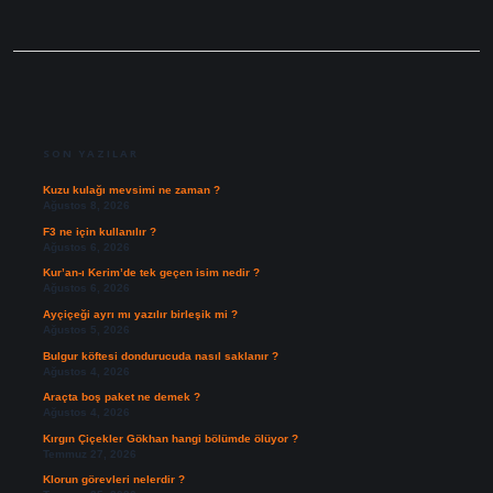
SIDEBAR
SON YAZILAR
Kuzu kulağı mevsimi ne zaman ?
Ağustos 8, 2026
F3 ne için kullanılır ?
Ağustos 6, 2026
Kur’an-ı Kerim’de tek geçen isim nedir ?
Ağustos 6, 2026
Ayçiçeği ayrı mı yazılır birleşik mi ?
Ağustos 5, 2026
Bulgur köftesi dondurucuda nasıl saklanır ?
Ağustos 4, 2026
Araçta boş paket ne demek ?
Ağustos 4, 2026
Kırgın Çiçekler Gökhan hangi bölümde ölüyor ?
Temmuz 27, 2026
Klorun görevleri nelerdir ?