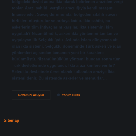
bölgedeki devlet adına İkta olarak belirlenen araziden vergi
toplar. Arazi sahibi, vergiler aracılığıyla kendi maaşını
finanse eder. Savaş durumunda, bölgeden silahlı süvari
birlikleri oluşturulur ve orduya katılır. İkta sahibi, bu
askerlerin tüm ihtiyaçlarını karşılar. İkta sistemini kim
uyguladı? Nizamülmülk, askeri ikta yöntemini tanıtan ve
uygulayan ilk Selçuklu’ydu. Aslında İslam dünyasına ait
olan ikta sistemi, Selçuklu döneminde Türk askeri ve idari
yöntemleri açısından tamamen yeni bir karaktere
bürünmüştü. Nizamülmülk’ün yöntemi bundan sonra tüm
Türk devletlerinde uygulandı. İkta arazi kimlere verilir?
Selçuklu devletinde ücret olarak kullanılan araziye İkta
sistemi denir. Bu sistemde askerler ve memurlar…
İKta
Devamını okuyun
Yorum Bırak
Topraklarını
Kim
Dağıtır
Sitemap