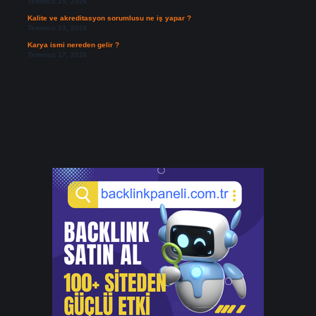
Temmuz 25, 2026
Kalite ve akreditasyon sorumlusu ne iş yapar ?
Temmuz 23, 2026
Karya ismi nereden gelir ?
Temmuz 17, 2026