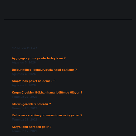
SIDEBAR
SON YAZILAR
Ayçiçeği ayrı mı yazılır birleşik mi ?
Ağustos 5, 2026
Bulgur köftesi dondurucuda nasıl saklanır ?
Ağustos 4, 2026
Araçta boş paket ne demek ?
Ağustos 4, 2026
Kırgın Çiçekler Gökhan hangi bölümde ölüyor ?
Temmuz 27, 2026
Klorun görevleri nelerdir ?
Temmuz 25, 2026
Kalite ve akreditasyon sorumlusu ne iş yapar ?
Temmuz 23, 2026
Karya ismi nereden gelir ?
Temmuz 17, 2026