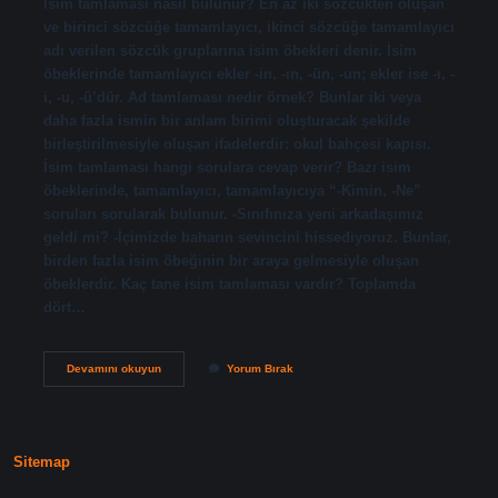
İsim tamlaması nasıl bulunur? En az iki sözcükten oluşan
ve birinci sözcüğe tamamlayıcı, ikinci sözcüğe tamamlayıcı
adı verilen sözcük gruplarına isim öbekleri denir. İsim
öbeklerinde tamamlayıcı ekler -in, -ın, -ün, -un; ekler ise -ı, -
i, -u, -ü’dür. Ad tamlaması nedir örnek? Bunlar iki veya
daha fazla ismin bir anlam birimi oluşturacak şekilde
birleştirilmesiyle oluşan ifadelerdir: okul bahçesi kapısı.
İsim tamlaması hangi sorulara cevap verir? Bazı isim
öbeklerinde, tamamlayıcı, tamamlayıcıya “-Kimin, -Ne”
soruları sorularak bulunur. -Sınıfınıza yeni arkadaşımız
geldi mi? -İçimizde baharın sevincini hissediyoruz. Bunlar,
birden fazla isim öbeğinin bir araya gelmesiyle oluşan
öbeklerdir. Kaç tane isim tamlaması vardır? Toplamda
dört…
İSim
Devamını okuyun
Yorum Bırak
Tamlaması
Nasıl
Bulunur
Örnek
Sitemap