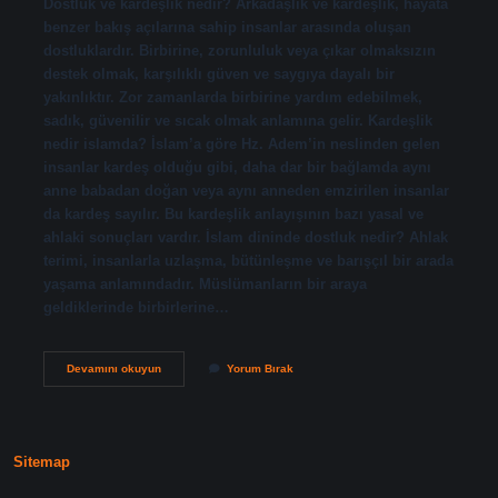
Dostluk ve kardeşlik nedir? Arkadaşlık ve kardeşlik, hayata
benzer bakış açılarına sahip insanlar arasında oluşan
dostluklardır. Birbirine, zorunluluk veya çıkar olmaksızın
destek olmak, karşılıklı güven ve saygıya dayalı bir
yakınlıktır. Zor zamanlarda birbirine yardım edebilmek,
sadık, güvenilir ve sıcak olmak anlamına gelir. Kardeşlik
nedir islamda? İslam’a göre Hz. Adem’in neslinden gelen
insanlar kardeş olduğu gibi, daha dar bir bağlamda aynı
anne babadan doğan veya aynı anneden emzirilen insanlar
da kardeş sayılır. Bu kardeşlik anlayışının bazı yasal ve
ahlaki sonuçları vardır. İslam dininde dostluk nedir? Ahlak
terimi, insanlarla uzlaşma, bütünleşme ve barışçıl bir arada
yaşama anlamındadır. Müslümanların bir araya
geldiklerinde birbirlerine…
Islamda
Devamını okuyun
Yorum Bırak
Dostluk
Ve
Kardeşlik
Nedir
Sitemap