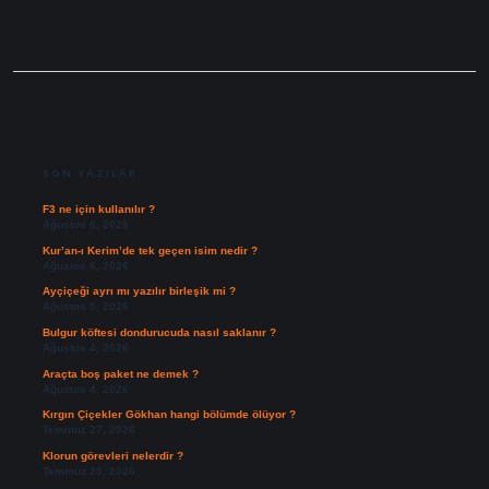
SIDEBAR
SON YAZILAR
F3 ne için kullanılır ?
Ağustos 6, 2026
Kur’an-ı Kerim’de tek geçen isim nedir ?
Ağustos 6, 2026
Ayçiçeği ayrı mı yazılır birleşik mi ?
Ağustos 5, 2026
Bulgur köftesi dondurucuda nasıl saklanır ?
Ağustos 4, 2026
Araçta boş paket ne demek ?
Ağustos 4, 2026
Kırgın Çiçekler Gökhan hangi bölümde ölüyor ?
Temmuz 27, 2026
Klorun görevleri nelerdir ?
Temmuz 25, 2026