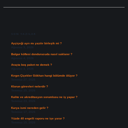
SIDEBAR
SON YAZILAR
Ayçiçeği ayrı mı yazılır birleşik mi ?
Ağustos 5, 2026
Bulgur köftesi dondurucuda nasıl saklanır ?
Ağustos 4, 2026
Araçta boş paket ne demek ?
Ağustos 4, 2026
Kırgın Çiçekler Gökhan hangi bölümde ölüyor ?
Temmuz 27, 2026
Klorun görevleri nelerdir ?
Temmuz 25, 2026
Kalite ve akreditasyon sorumlusu ne iş yapar ?
Temmuz 23, 2026
Karya ismi nereden gelir ?
Temmuz 17, 2026
Yüzde 40 engelli raporu ne işe yarar ?
Temmuz 15, 2026