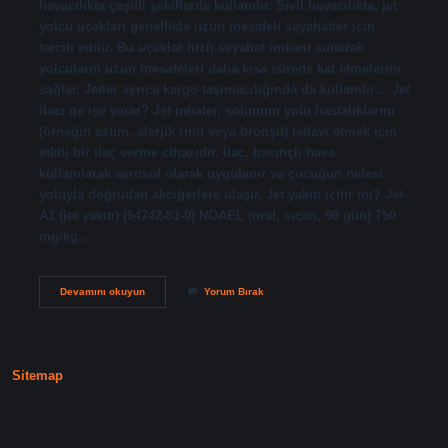
havacılıkta çeşitli şekillerde kullanılır. Sivil havacılıkta, jet
yolcu uçakları genellikle uzun mesafeli seyahatler için
tercih edilir. Bu uçaklar hızlı seyahat imkanı sunarak
yolcuların uzun mesafeleri daha kısa sürede kat etmelerini
sağlar. Jetler ayrıca kargo taşımacılığında da kullanılır… Jet
ilacı ne işe yarar? Jet inhaler, solunum yolu hastalıklarını
(örneğin astım, alerjik rinit veya bronşit) tedavi etmek için
etkili bir ilaç verme cihazıdır. İlaç, basınçlı hava
kullanılarak aerosol olarak uygulanır ve çocuğun nefesi
yoluyla doğrudan akciğerlere ulaşır. Jet yakıtı içilir mi? Jet-
A1 (jet yakıtı) (64742-81-0) NOAEL (oral, sıçan, 90 gün) 750
mg/kg…
Jet
Devamını okuyun
Yorum Bırak
Ne
Işe
Yarar
Sitemap