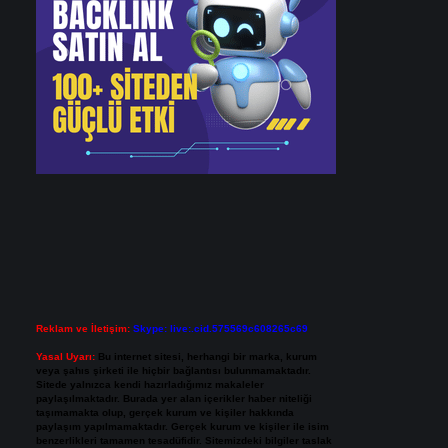
Reklam ve İletişim:
Skype: live:.cid.575569c608265c69
Yasal Uyarı:
Bu internet sitesi, herhangi bir marka, kurum
veya şahıs şirketi ile hiçbir bağlantısı bulunmamaktadır.
Sitede yalnızca kendi hazırladığımız makaleler
paylaşılmaktadır. Burada yer alan içerikler haber niteliği
taşımamakta olup, gerçek kurum ve kişiler hakkında
paylaşım yapılmamaktadır. Gerçek kurum ve kişiler ile isim
benzerlikleri tamamen tesadüfidir. Sitemizdeki bilgiler taslak