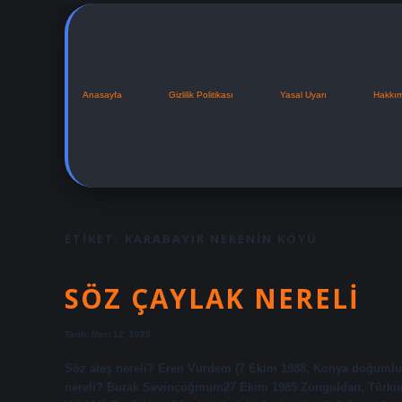
Anasayfa
Gizlilik Politikası
Yasal Uyarı
Hakkı
ETIKET:
KARABAYIR NERENIN KÖYÜ
SÖZ ÇAYLAK NERELI
Tarih: Mart 12, 2025
Söz ateş nereli? Eren Vurdem (7 Ekim 1988, Konya doğumlu)
nereli? Burak Sevinçoğmum27 Ekim 1985 Zonguldan, Türkieye