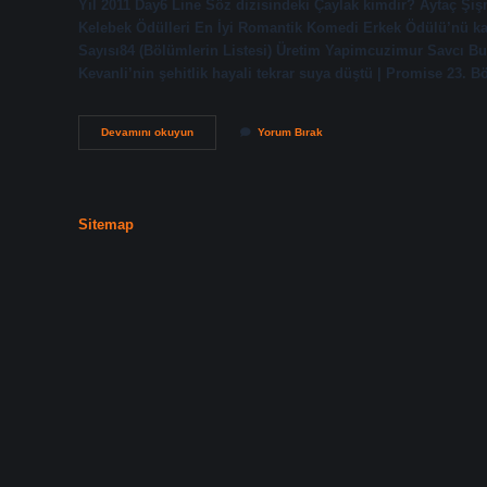
Yıl 2011 Day6 Line Söz dizisindeki Çaylak kimdir? Aytaç Şi
Kelebek Ödülleri En İyi Romantik Komedi Erkek Ödülü’nü kaza
Sayısı84 (Bölümlerin Listesi) Üretim Yapimcuzimur Savcı B
Kevanli’nin şehitlik hayali tekrar suya düştü | Promise 23.
Söz
Devamını okuyun
Yorum Bırak
Çaylak
Nereli
Sitemap