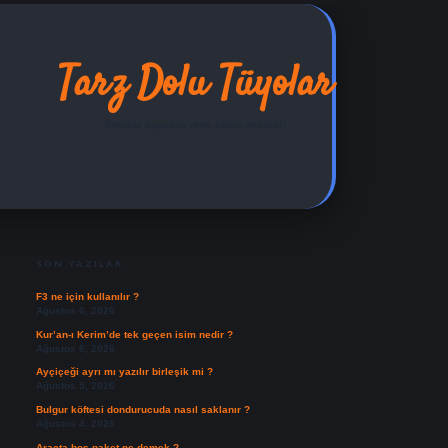
Tarz Dolu Tüyolar
Şıklıkla hayatına renk katan öneriler!
SIDEBAR
ilbet yeni giriş adresi
SON YAZILAR
F3 ne için kullanılır ?
Ağustos 6, 2026
Kur’an-ı Kerim’de tek geçen isim nedir ?
Ağustos 6, 2026
Ayçiçeği ayrı mı yazılır birleşik mi ?
Ağustos 5, 2026
Bulgur köftesi dondurucuda nasıl saklanır ?
Ağustos 4, 2026
Araçta boş paket ne demek ?