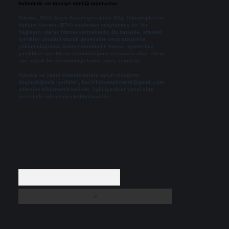
halindedir ve tavsiye niteliği taşımazlar.
Sitemiz, 5651 Sayılı Kanun gereğince Bilgi Teknolojileri ve
İletişim Kurumu (BTK) tarafından onaylanmış bir Yer
Sağlayıcı olarak hizmet vermektedir. Bu nedenle, sitedeki
içerikleri proaktif olarak denetleme veya araştırma
yükümlülüğümüz bulunmamaktadır. Ancak, üyelerimiz
yazdıkları içeriklerin sorumluluğunu taşımakta olup, siteye
üye olarak bu sorumluluğu kabul etmiş sayılırlar.
Hukuka ve yasal düzenlemelere aykırı olduğunu
düşündüğünüz içerikleri,
backlinkpanelicomtr@gmail.com
adresine bildirmeniz halinde, ilgili içerikler yasal süre
içerisinde sitemizden kaldırılacaktır.
Arama