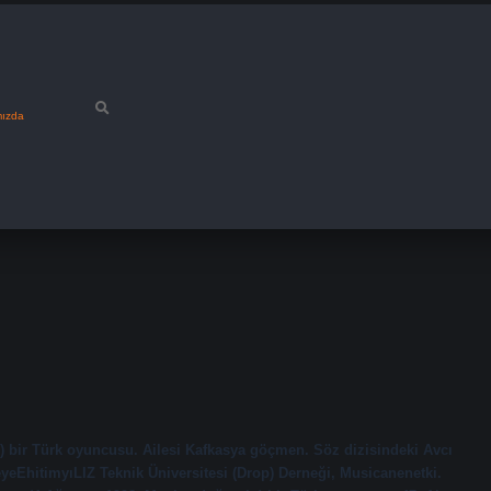
mızda
 bir Türk oyuncusu. Ailesi Kafkasya göçmen. Söz dizisindeki Avcı
EhitimyıLIZ Teknik Üniversitesi (Drop) Derneği, Musicanenetki.