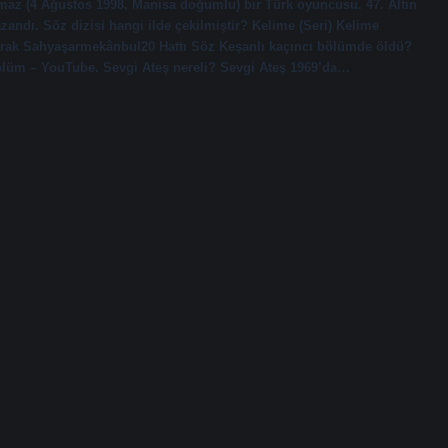
şmaz (4 Ağustos 1998, Manisa doğumlu) bir Türk oyuncusu. 47. Altın
ndı. Söz dizisi hangi ilde çekilmiştir? Kelime (Seri) Kelime
urak Sahyaşarmekânbul20 Hattı Söz Keşanlı kaçıncı bölümde öldü?
 Bölüm – YouTube. Sevgi Ateş nereli? Sevgi Ateş 1969’da…