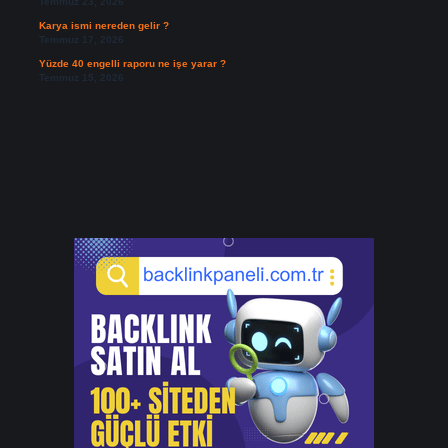
Temmuz 23, 2026
Karya ismi nereden gelir ?
Temmuz 17, 2026
Yüzde 40 engelli raporu ne işe yarar ?
Temmuz 15, 2026