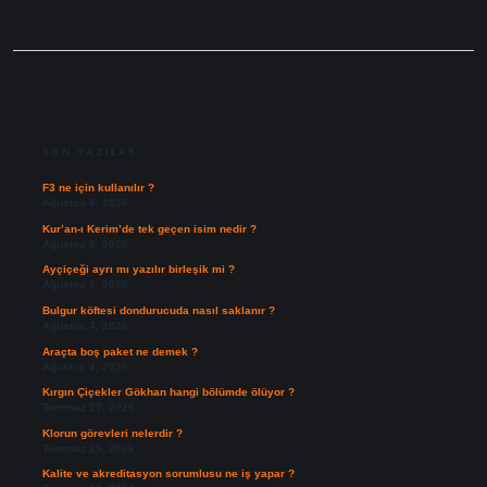
SIDEBAR
SON YAZILAR
F3 ne için kullanılır ?
Ağustos 6, 2026
Kur’an-ı Kerim’de tek geçen isim nedir ?
Ağustos 6, 2026
Ayçiçeği ayrı mı yazılır birleşik mi ?
Ağustos 5, 2026
Bulgur köftesi dondurucuda nasıl saklanır ?
Ağustos 4, 2026
Araçta boş paket ne demek ?
Ağustos 4, 2026
Kırgın Çiçekler Gökhan hangi bölümde ölüyor ?
Temmuz 27, 2026
Klorun görevleri nelerdir ?
Temmuz 25, 2026
Kalite ve akreditasyon sorumlusu ne iş yapar ?