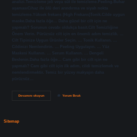
analizi.Temizleme jeli veya süt ile temizleme.Peeling.Buhar
aşamasıCihaz ile ölü deri arındırma ve siyah nokta
temizleme.Yüksek frekans (High Frekans)Tonik.Cilde uygun
maske.Daha fazla öğe… Daha güzel bir cilt için ne
yapmalı? Sorunun cevabı oldukça basit.Cilt Temizliğine
Önem Verin. Pürüzsüz cilt için en önemli adım temizlik. …
Cilt Tipinize Uygun Ürünler Seçin. … Tonik Kullanın. …
Cildinizi Nemlendirin. … Peeling Uygulayın. … Yüz
Maskesi Kullanın. … Serum Kullanın. … Dengeli
Beslenin.Daha fazla öğe… Cam gibi bir cilt için ne
yapmalı? Cam gibi cilt için ilk adım, cildi temizlemek ve
nemlendirmektir. Temiz bir yüzey makyajın daha
pürüzsüz…
En
Devamını okuyun
Yorum Bırak
Iyi
Cilt
Bakımı
Nedir
Sitemap