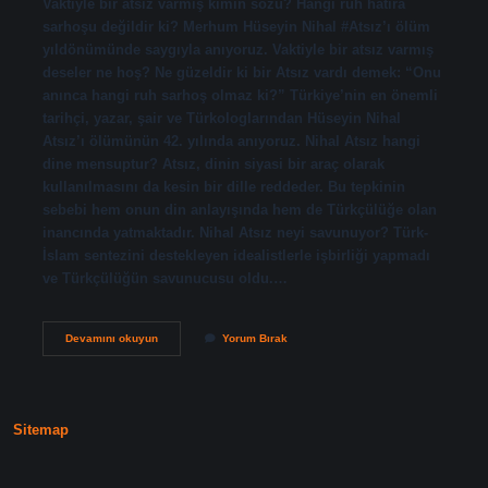
Vaktiyle bir atsız varmış kimin sözü? Hangi ruh hatıra
sarhoşu değildir ki? Merhum Hüseyin Nihal #Atsız’ı ölüm
yıldönümünde saygıyla anıyoruz. Vaktiyle bir atsız varmış
deseler ne hoş? Ne güzeldir ki bir Atsız vardı demek: “Onu
anınca hangi ruh sarhoş olmaz ki?” Türkiye’nin en önemli
tarihçi, yazar, şair ve Türkologlarından Hüseyin Nihal
Atsız’ı ölümünün 42. yılında anıyoruz. Nihal Atsız hangi
dine mensuptur? Atsız, dinin siyasi bir araç olarak
kullanılmasını da kesin bir dille reddeder. Bu tepkinin
sebebi hem onun din anlayışında hem de Türkçülüğe olan
inancında yatmaktadır. Nihal Atsız neyi savunuyor? Türk-
İslam sentezini destekleyen idealistlerle işbirliği yapmadı
ve Türkçülüğün savunucusu oldu.…
Vaktiyle
Devamını okuyun
Yorum Bırak
Bir
Atsız
Varmış
Sözü
Kime
Sitemap
Ait