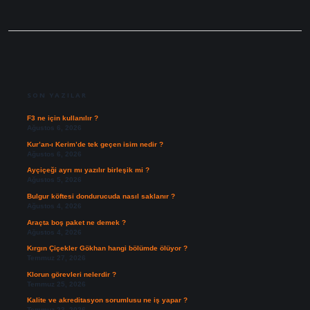
SIDEBAR
SON YAZILAR
F3 ne için kullanılır ?
Ağustos 6, 2026
Kur’an-ı Kerim’de tek geçen isim nedir ?
Ağustos 6, 2026
Ayçiçeği ayrı mı yazılır birleşik mi ?
Ağustos 5, 2026
Bulgur köftesi dondurucuda nasıl saklanır ?
Ağustos 4, 2026
Araçta boş paket ne demek ?
Ağustos 4, 2026
Kırgın Çiçekler Gökhan hangi bölümde ölüyor ?
Temmuz 27, 2026
Klorun görevleri nelerdir ?
Temmuz 25, 2026
Kalite ve akreditasyon sorumlusu ne iş yapar ?
Temmuz 23, 2026