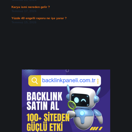
Karya ismi nereden gelir ?
Temmuz 17, 2026
Yüzde 40 engelli raporu ne işe yarar ?
Temmuz 15, 2026