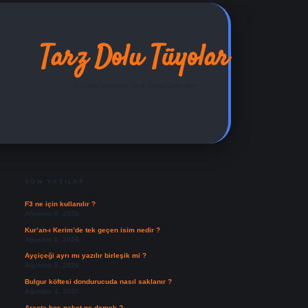
Tarz Dolu Tüyolar
Şıklıkla hayatına renk katan öneriler!
SIDEBAR
ilbet yeni giriş adresi
SON YAZILAR
F3 ne için kullanılır ?
Ağustos 6, 2026
Kur’an-ı Kerim’de tek geçen isim nedir ?
Ağustos 6, 2026
Ayçiçeği ayrı mı yazılır birleşik mi ?
Ağustos 5, 2026
Bulgur köftesi dondurucuda nasıl saklanır ?
Ağustos 4, 2026
Araçta boş paket ne demek ?