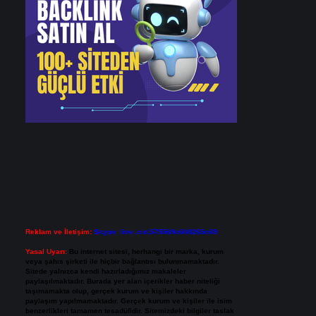
Reklam ve İletişim:
Skype: live:.cid.575569c608265c69
Yasal Uyarı:
Bu internet sitesi, herhangi bir marka, kurum
veya şahıs şirketi ile hiçbir bağlantısı bulunmamaktadır.
Sitede yalnızca kendi hazırladığımız makaleler
paylaşılmaktadır. Burada yer alan içerikler haber niteliği
taşımamakta olup, gerçek kurum ve kişiler hakkında
paylaşım yapılmamaktadır. Gerçek kurum ve kişiler ile isim
benzerlikleri tamamen tesadüfidir. Sitemizdeki bilgiler taslak