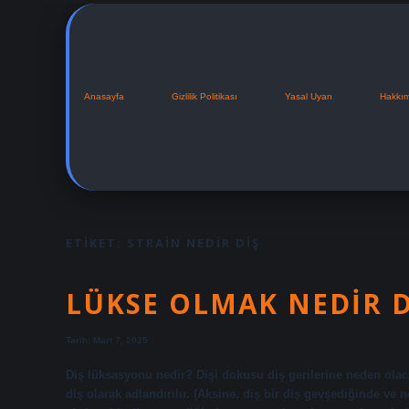
Anasayfa
Gizlilik Politikası
Yasal Uyarı
Hakkı
ETIKET:
STRAIN NEDIR DIŞ
LÜKSE OLMAK NEDIR D
Tarih: Mart 7, 2025
Diş lüksasyonu nedir? Dişi dokusu diş gerilerine neden ola
diş olarak adlandırılır. (Aksine, diş bir diş gevşediğinde ve