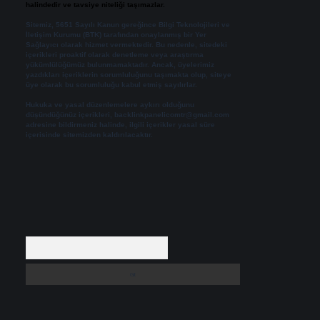
halindedir ve tavsiye niteliği taşımazlar.
Sitemiz, 5651 Sayılı Kanun gereğince Bilgi Teknolojileri ve
İletişim Kurumu (BTK) tarafından onaylanmış bir Yer
Sağlayıcı olarak hizmet vermektedir. Bu nedenle, sitedeki
içerikleri proaktif olarak denetleme veya araştırma
yükümlülüğümüz bulunmamaktadır. Ancak, üyelerimiz
yazdıkları içeriklerin sorumluluğunu taşımakta olup, siteye
üye olarak bu sorumluluğu kabul etmiş sayılırlar.
Hukuka ve yasal düzenlemelere aykırı olduğunu
düşündüğünüz içerikleri,
backlinkpanelicomtr@gmail.com
adresine bildirmeniz halinde, ilgili içerikler yasal süre
içerisinde sitemizden kaldırılacaktır.
Arama