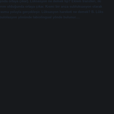
ında ortaya çıkar). Lüksasyon ne demek tıp? Eklem transferi, iki
rım olduğunda ortaya çıkar. Kısmi bir arıza subluksasyon olarak
i travma yoluyla gerçekleşir. Lüksasyon hareketi ne demek? B. Lüks
estibulolasyon yönünde labiolingual yönde bulunur.…