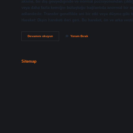
aksine, bir diş gevşediğinde ve normal pozisyonundan çıktığ
veya daha fazla kemiğin buluştuğu bağlantıda anormal bir ay
adlandırılır. Transfer genellikle ani bir etki veya düşme gib
Hareket: Dişin hareketi ileri geri. Bu hareket, ön ve arka v
Lükse
Devamını okuyun
Yorum Bırak
Olmak
Nedir
Diş
Sitemap