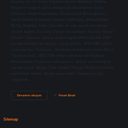
kuruluş yılı ve Şirket Yönetim Kurulu Başkanı Gökhan
Noyan’ın doğum günü dolayısıyla düzenlenen açılış
törenine İskele Kaymakamı Ahmet Cenk Musaoğulları,
İskele Belediye Başkanı Hasan Sadıkoğlu, Müteahhitler
Birliği Başkanı Cafer Gürcafer ve çok sayıda üst düzey
davetli katıldı. Kuruluş Osman’da oynayan Tacettin Noyan
kimdir? Oyuncu, dansçı ve koreograf Melih Çardak 1959
yılında İstanbul’da doğdu. Liseyi bitirdi. 1978-1985 yılları
arasında Şan Tiyatrosu, Devekuşu Kabare ve Levent Kırca
Tiyatrosu’nda, 1987-1990 yılları arasında ise İstanbul
Metropolitan Tiyatrosu’nda oyuncu, dansçı ve koreograf
olarak çalıştı. Noyan Türk müdür? Noyan Moğolca kökenli
isimlerden biridir. Noyan soyu nedir? Noyan (noyad
çoğunluk…
Zarif
Devamını okuyun
Yorum Bırak
Noyan
Kimdir
Sitemap