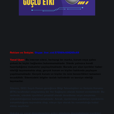
Reklam ve İletişim:
Skype: live:.cid.575569c608265c69
Yasal Uyarı:
Bu internet sitesi, herhangi bir marka, kurum veya şahıs
şirketi ile hiçbir bağlantısı bulunmamaktadır. Sitede yalnızca kendi
hazırladığımız makaleler paylaşılmaktadır. Burada yer alan içerikler haber
niteliği taşımamakta olup, gerçek kurum ve kişiler hakkında paylaşım
yapılmamaktadır. Gerçek kurum ve kişiler ile isim benzerlikleri tamamen
tesadüfidir. Sitemizdeki bilgiler taslak halindedir ve tavsiye niteliği
taşımazlar.
Sitemiz, 5651 Sayılı Kanun gereğince Bilgi Teknolojileri ve İletişim Kurumu
(BTK) tarafından onaylanmış bir Yer Sağlayıcı olarak hizmet vermektedir. Bu
nedenle, sitedeki içerikleri proaktif olarak denetleme veya araştırma
yükümlülüğümüz bulunmamaktadır. Ancak, üyelerimiz yazdıkları içeriklerin
sorumluluğunu taşımakta olup, siteye üye olarak bu sorumluluğu kabul
etmiş sayılırlar.
Hukuka ve yasal düzenlemelere aykırı olduğunu düşündüğünüz içerikleri,