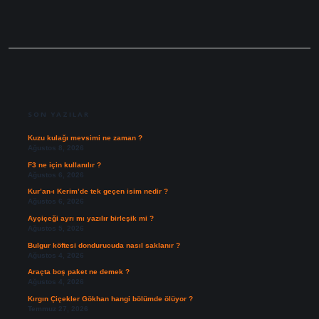
SIDEBAR
SON YAZILAR
Kuzu kulağı mevsimi ne zaman ?
Ağustos 8, 2026
F3 ne için kullanılır ?
Ağustos 6, 2026
Kur’an-ı Kerim’de tek geçen isim nedir ?
Ağustos 6, 2026
Ayçiçeği ayrı mı yazılır birleşik mi ?
Ağustos 5, 2026
Bulgur köftesi dondurucuda nasıl saklanır ?
Ağustos 4, 2026
Araçta boş paket ne demek ?
Ağustos 4, 2026
Kırgın Çiçekler Gökhan hangi bölümde ölüyor ?
Temmuz 27, 2026