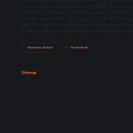
Türk Dil Kurumunun çalışmaları nelerdir? Türk Dil Kurumu ta
ilgili temel eserlerin yabancı dillere çevrilmesi, Türk etimolo
sözlüğünün hazırlanması. Daha fazla makale… TDK Türkçe Sö
Yayınları, İstanbul 1943. TDK, Türkçe Sözlük II, TDK Yayınlar
1944. TDK nedir, TDK’nın Türkçeye ve topluma ne gibi katkıl
12 Temmuz 1932’de Türkçeyi incelemek ve Türk dilinin geliş
Tdk
Devamını okuyun
Yorum Bırak
Nin
Yaptığı
Sözlük
Çalışmaları
Nelerdir
Sitemap