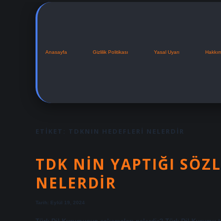
Anasayfa
Gizlilik Politikası
Yasal Uyarı
Hakkı
ETIKET:
TDKNIN HEDEFLERI NELERDIR
TDK NIN YAPTIĞI SÖZ
NELERDIR
Tarih: Eylül 19, 2024