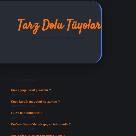
Tarz Dolu Tüyolar
Şıklıkla hayatına renk katan öneriler!
SIDEBAR
ilbet yeni giriş adresi
SON YAZILAR
Çiçek yağı nasıl çıkartılır ?
Ağustos 9, 2026
Kuzu kulağı mevsimi ne zaman ?
Ağustos 8, 2026
F3 ne için kullanılır ?
Ağustos 6, 2026
Kur’an-ı Kerim’de tek geçen isim nedir ?
Ağustos 6, 2026
Ayçiçeği ayrı mı yazılır birleşik mi ?