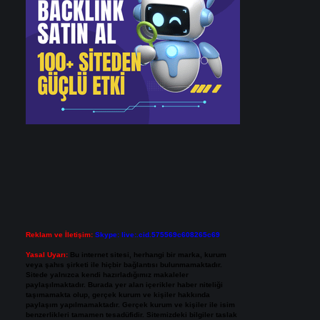
Reklam ve İletişim:
Skype: live:.cid.575569c608265c69
Yasal Uyarı:
Bu internet sitesi, herhangi bir marka, kurum
veya şahıs şirketi ile hiçbir bağlantısı bulunmamaktadır.
Sitede yalnızca kendi hazırladığımız makaleler
paylaşılmaktadır. Burada yer alan içerikler haber niteliği
taşımamakta olup, gerçek kurum ve kişiler hakkında
paylaşım yapılmamaktadır. Gerçek kurum ve kişiler ile isim
benzerlikleri tamamen tesadüfidir. Sitemizdeki bilgiler taslak