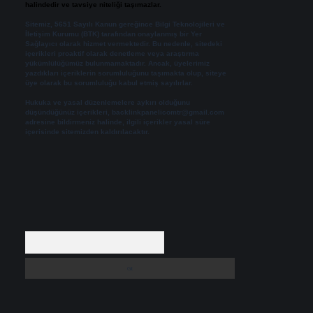
halindedir ve tavsiye niteliği taşımazlar.
Sitemiz, 5651 Sayılı Kanun gereğince Bilgi Teknolojileri ve
İletişim Kurumu (BTK) tarafından onaylanmış bir Yer
Sağlayıcı olarak hizmet vermektedir. Bu nedenle, sitedeki
içerikleri proaktif olarak denetleme veya araştırma
yükümlülüğümüz bulunmamaktadır. Ancak, üyelerimiz
yazdıkları içeriklerin sorumluluğunu taşımakta olup, siteye
üye olarak bu sorumluluğu kabul etmiş sayılırlar.
Hukuka ve yasal düzenlemelere aykırı olduğunu
düşündüğünüz içerikleri,
backlinkpanelicomtr@gmail.com
adresine bildirmeniz halinde, ilgili içerikler yasal süre
içerisinde sitemizden kaldırılacaktır.
Arama