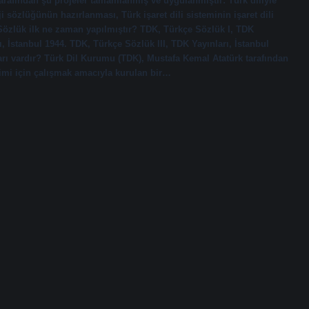
rafından şu projeler tamamlanmış ve uygulanmıştır: Türk diliyle
ji sözlüğünün hazırlanması, Türk işaret dili sisteminin işaret dili
zlük ilk ne zaman yapılmıştır? TDK, Türkçe Sözlük I, TDK
ı, İstanbul 1944. TDK, Türkçe Sözlük III, TDK Yayınları, İstanbul
arı vardır? Türk Dil Kurumu (TDK), Mustafa Kemal Atatürk tarafından
imi için çalışmak amacıyla kurulan bir…