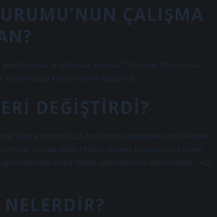
 KURUMU’NUN ÇALIŞMA
AN?
el temele dayalı araştırmalar yapmak; Türkçenin bilim, sanat,
her alanda doğru kullanılmasını sağlamak.
ERI DEĞIŞTIRDI?
cel Türkçe sözlüğün 12. baskısında değiştirilen sözcüklerden
el) Horon vurmak (eski) / Horon tepmek (güncel) ) Çiğ börek
ytin (güncel)Başlık (eski) / başlık (güncel)Daha fazla makale…•21
 NELERDIR?