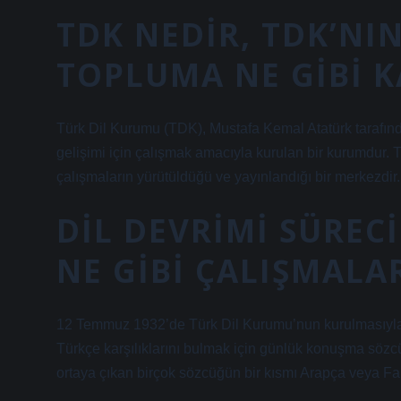
TDK NEDIR, TDK’NI
TOPLUMA NE GIBI K
Türk Dil Kurumu (TDK), Mustafa Kemal Atatürk tarafın
gelişimi için çalışmak amacıyla kurulan bir kurumdur. 
çalışmaların yürütüldüğü ve yayınlandığı bir merkezdir.
DIL DEVRIMI SÜREC
NE GIBI ÇALIŞMALA
12 Temmuz 1932’de Türk Dil Kurumu’nun kurulmasıyla b
Türkçe karşılıklarını bulmak için günlük konuşma sözc
ortaya çıkan birçok sözcüğün bir kısmı Arapça veya Fa