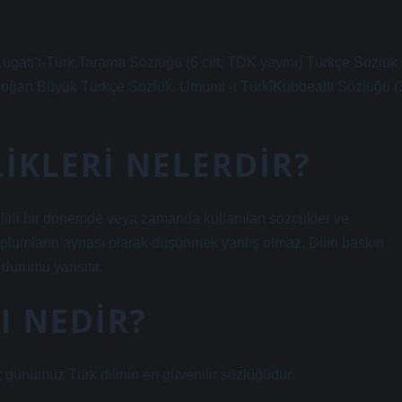
ügati’t-Türk.Tarama Sözlüğü (6 cilt, TDK yayını) Türkçe Sözlük
ı) Doğan Büyük Türkçe Sözlük. Umumi -ı TürkîKubbealtı Sözlüğü (
IKLERI NELERDIR?
 “belirli bir dönemde veya zamanda kullanılan sözcükler ve
i toplumların aynası olarak düşünmek yanlış olmaz. Dilin baskın
k durumu yansıtır.
I NEDIR?
 günümüz Türk dilinin en güvenilir sözlüğüdür.