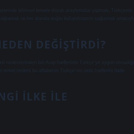
üzerinde bilimsel temele dayalı araştırmalar yapmak, Türkçenin
ni sağlamak ve her alanda doğru kullanılmasını sağlamak amacıyl
NEDEN DEĞIŞTIRDI?
li nedenlerinden biri Arap harflerinin Türkçe’ye uygun olmadığı
 temel nedeni bu alfabenin Türkçe’nin sesli harflerini ifade
GI ILKE ILE