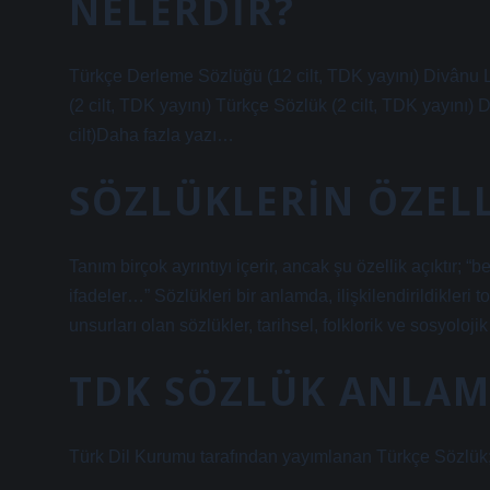
NELERDIR?
Türkçe Derleme Sözlüğü (12 cilt, TDK yayını) Divânu L
(2 cilt, TDK yayını) Türkçe Sözlük (2 cilt, TDK yayın
cilt)Daha fazla yazı…
SÖZLÜKLERIN ÖZELL
Tanım birçok ayrıntıyı içerir, ancak şu özellik açıktır;
ifadeler…” Sözlükleri bir anlamda, ilişkilendirildikler
unsurları olan sözlükler, tarihsel, folklorik ve sosyoloji
TDK SÖZLÜK ANLAM
Türk Dil Kurumu tarafından yayımlanan Türkçe Sözlük;