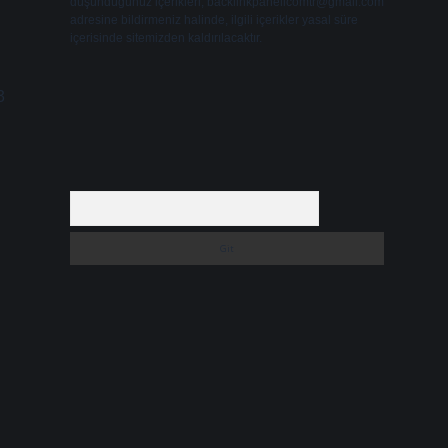
düşündüğünüz içerikleri,
backlinkpanelicomtr@gmail.com
adresine bildirmeniz halinde, ilgili içerikler yasal süre
içerisinde sitemizden kaldırılacaktır.
3
Arama