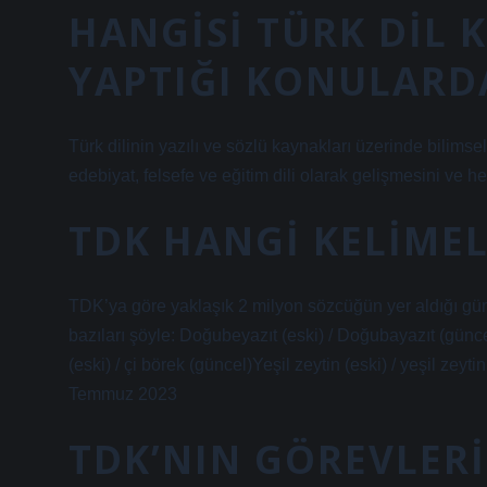
HANGISI TÜRK DIL
YAPTIĞI KONULARD
Türk dilinin yazılı ve sözlü kaynakları üzerinde bilims
edebiyat, felsefe ve eğitim dili olarak gelişmesini ve 
TDK HANGI KELIMEL
TDK’ya göre yaklaşık 2 milyon sözcüğün yer aldığı gün
bazıları şöyle: Doğubeyazıt (eski) / Doğubayazıt (günc
(eski) / çi börek (güncel)Yeşil zeytin (eski) / yeşil ze
Temmuz 2023
TDK’NIN GÖREVLERI