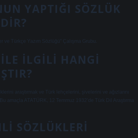
NUN YAPTIĞI SÖZLÜK
DIR?
kler ve Türkçe Yazım Sözlüğü” Çalışma Grubu.
ILE ILGILI HANGI
ŞTIR?
lerini araştırmak ve Türk lehçelerini, şivelerini ve ağızlarını
dı. Bu amaçla ATATÜRK, 12 Temmuz 1932’de Türk Dil Araştırma
LI SÖZLÜKLERI