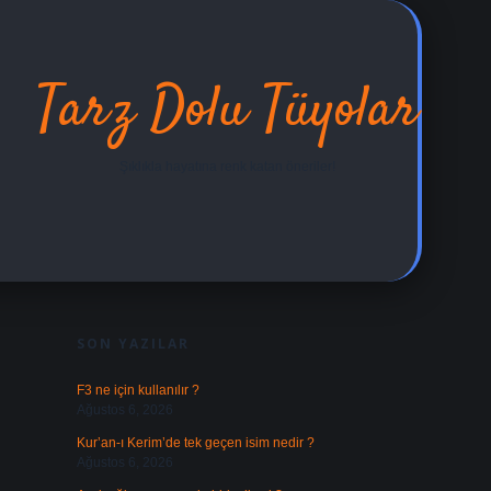
Tarz Dolu Tüyolar
Şıklıkla hayatına renk katan öneriler!
SIDEBAR
ilbet yeni giriş adr
SON YAZILAR
F3 ne için kullanılır ?
Ağustos 6, 2026
Kur’an-ı Kerim’de tek geçen isim nedir ?
Ağustos 6, 2026