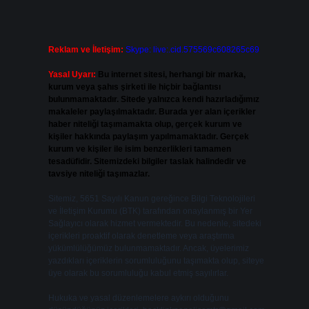
Reklam ve İletişim:
Skype: live:.cid.575569c608265c69
Yasal Uyarı:
Bu internet sitesi, herhangi bir marka,
kurum veya şahıs şirketi ile hiçbir bağlantısı
bulunmamaktadır. Sitede yalnızca kendi hazırladığımız
makaleler paylaşılmaktadır. Burada yer alan içerikler
haber niteliği taşımamakta olup, gerçek kurum ve
kişiler hakkında paylaşım yapılmamaktadır. Gerçek
kurum ve kişiler ile isim benzerlikleri tamamen
tesadüfidir. Sitemizdeki bilgiler taslak halindedir ve
tavsiye niteliği taşımazlar.
Sitemiz, 5651 Sayılı Kanun gereğince Bilgi Teknolojileri
ve İletişim Kurumu (BTK) tarafından onaylanmış bir Yer
Sağlayıcı olarak hizmet vermektedir. Bu nedenle, sitedeki
içerikleri proaktif olarak denetleme veya araştırma
yükümlülüğümüz bulunmamaktadır. Ancak, üyelerimiz
yazdıkları içeriklerin sorumluluğunu taşımakta olup, siteye
üye olarak bu sorumluluğu kabul etmiş sayılırlar.
Hukuka ve yasal düzenlemelere aykırı olduğunu