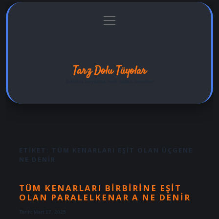
menüyü
Anasayfa
Gizlilik Politikası
Yasal Uyarı
aç
Hakkımızda
Tarz Dolu Tüyolar
Şıklıkla hayatına renk katan öneriler!
ETIKET:
TÜM KENARLARI EŞIT OLAN ÜÇGENE
NE DENIR
TÜM KENARLARI BIRBIRINE EŞIT
OLAN PARALELKENAR A NE DENIR
Tarih: Mart 17, 2025