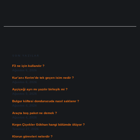
Denir
SIDEBAR
SON YAZILAR
F3 ne için kullanılır ?
Ağustos 6, 2026
Kur’an-ı Kerim’de tek geçen isim nedir ?
Ağustos 6, 2026
Ayçiçeği ayrı mı yazılır birleşik mi ?
Ağustos 5, 2026
Bulgur köftesi dondurucuda nasıl saklanır ?
Ağustos 4, 2026
Araçta boş paket ne demek ?
Ağustos 4, 2026
Kırgın Çiçekler Gökhan hangi bölümde ölüyor ?
Temmuz 27, 2026
Klorun görevleri nelerdir ?