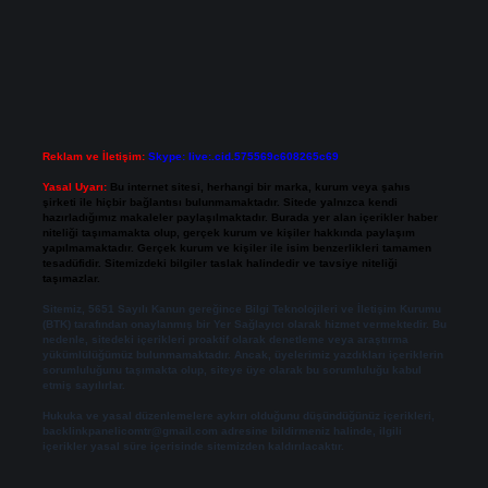
Reklam ve İletişim:
Skype: live:.cid.575569c608265c69
Yasal Uyarı:
Bu internet sitesi, herhangi bir marka, kurum veya şahıs
şirketi ile hiçbir bağlantısı bulunmamaktadır. Sitede yalnızca kendi
hazırladığımız makaleler paylaşılmaktadır. Burada yer alan içerikler haber
niteliği taşımamakta olup, gerçek kurum ve kişiler hakkında paylaşım
yapılmamaktadır. Gerçek kurum ve kişiler ile isim benzerlikleri tamamen
tesadüfidir. Sitemizdeki bilgiler taslak halindedir ve tavsiye niteliği
taşımazlar.
Sitemiz, 5651 Sayılı Kanun gereğince Bilgi Teknolojileri ve İletişim Kurumu
(BTK) tarafından onaylanmış bir Yer Sağlayıcı olarak hizmet vermektedir. Bu
nedenle, sitedeki içerikleri proaktif olarak denetleme veya araştırma
yükümlülüğümüz bulunmamaktadır. Ancak, üyelerimiz yazdıkları içeriklerin
sorumluluğunu taşımakta olup, siteye üye olarak bu sorumluluğu kabul
etmiş sayılırlar.
Hukuka ve yasal düzenlemelere aykırı olduğunu düşündüğünüz içerikleri,
backlinkpanelicomtr@gmail.com
adresine bildirmeniz halinde, ilgili
içerikler yasal süre içerisinde sitemizden kaldırılacaktır.