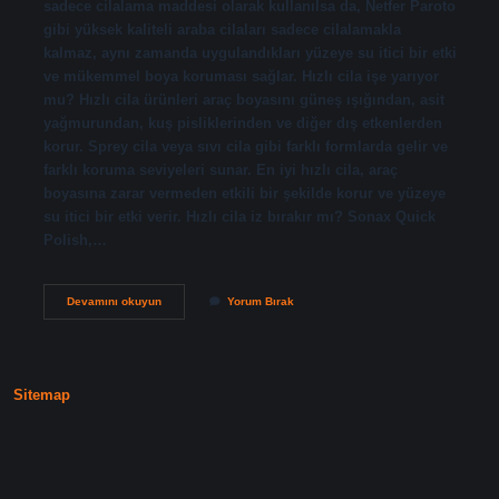
sadece cilalama maddesi olarak kullanılsa da, Netfer Paroto
gibi yüksek kaliteli araba cilaları sadece cilalamakla
kalmaz, aynı zamanda uygulandıkları yüzeye su itici bir etki
ve mükemmel boya koruması sağlar. Hızlı cila işe yarıyor
mu? Hızlı cila ürünleri araç boyasını güneş ışığından, asit
yağmurundan, kuş pisliklerinden ve diğer dış etkenlerden
korur. Sprey cila veya sıvı cila gibi farklı formlarda gelir ve
farklı koruma seviyeleri sunar. En iyi hızlı cila, araç
boyasına zarar vermeden etkili bir şekilde korur ve yüzeye
su itici bir etki verir. Hızlı cila iz bırakır mı? Sonax Quick
Polish,…
Hızlı
Devamını okuyun
Yorum Bırak
Cila
Çizik
Giderir
Mi
Sitemap