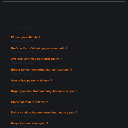
SIDEBAR
SON YAZILAR
F3 ne için kullanılır ?
Ağustos 6, 2026
Kur’an-ı Kerim’de tek geçen isim nedir ?
Ağustos 6, 2026
Ayçiçeği ayrı mı yazılır birleşik mi ?
Ağustos 5, 2026
Bulgur köftesi dondurucuda nasıl saklanır ?
Ağustos 4, 2026
Araçta boş paket ne demek ?
Ağustos 4, 2026
Kırgın Çiçekler Gökhan hangi bölümde ölüyor ?
Temmuz 27, 2026
Klorun görevleri nelerdir ?
Temmuz 25, 2026
Kalite ve akreditasyon sorumlusu ne iş yapar ?
Temmuz 23, 2026
Karya ismi nereden gelir ?
Temmuz 17, 2026