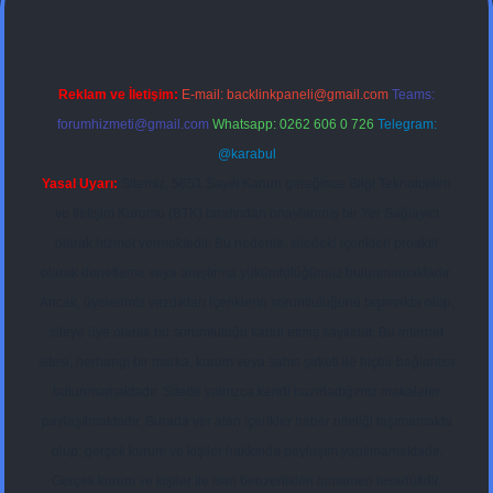
Reklam ve İletişim:
E-mail:
backlinkpaneli@gmail.com
Teams:
forumhizmeti@gmail.com
Whatsapp: 0262 606 0 726
Telegram:
@karabul
Yasal Uyarı:
Sitemiz, 5651 Sayılı Kanun gereğince Bilgi Teknolojileri
ve İletişim Kurumu (BTK) tarafından onaylanmış bir Yer Sağlayıcı
olarak hizmet vermektedir. Bu nedenle, sitedeki içerikleri proaktif
olarak denetleme veya araştırma yükümlülüğümüz bulunmamaktadır.
Ancak, üyelerimiz yazdıkları içeriklerin sorumluluğunu taşımakta olup,
siteye üye olarak bu sorumluluğu kabul etmiş sayılırlar. Bu internet
sitesi, herhangi bir marka, kurum veya şahıs şirketi ile hiçbir bağlantısı
bulunmamaktadır. Sitede yalnızca kendi hazırladığımız makaleler
paylaşılmaktadır. Burada yer alan içerikler haber niteliği taşımamakta
olup, gerçek kurum ve kişiler hakkında paylaşım yapılmamaktadır.
Gerçek kurum ve kişiler ile isim benzerlikleri tamamen tesadüfidir.