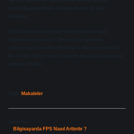
her anı, sadece bir hatıra olarak kalmamalı, aynı
zamanda öğrenmenin ve keşfetmenin bir aracı
olmalıdır.
Dijital dünyaya dair kendi deneyimlerinizi nasıl
değerlendiriyorsunuz? Teknolojinin öğrenme
süreçlerinizi nasıl dönüştürdüğünü düşünüyorsunuz?
Bu sorular, öğrenmenin dönüşüm gücünü anlamamıza
yardımcı olabilir.
Tarih:
Makaleler
Önceki Yazı
Bilgisayarda FPS Nasıl Arttırılır ?