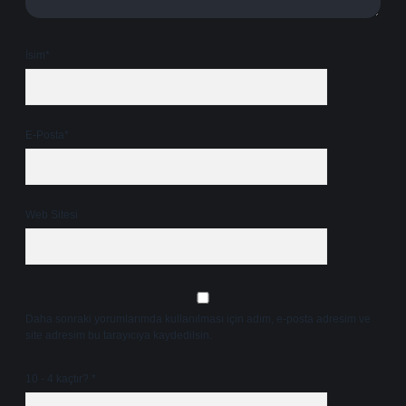
İsim*
E-Posta*
Web Sitesi
Daha sonraki yorumlarımda kullanılması için adım, e-posta adresim ve
site adresim bu tarayıcıya kaydedilsin.
10 - 4 kaçtır?
*