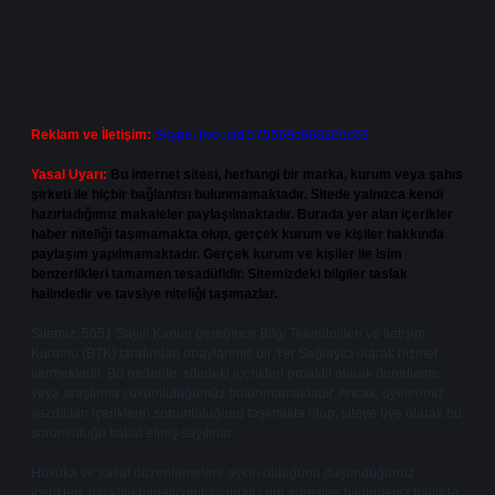
Reklam ve İletişim:
Skype: live:.cid.575569c608265c69
Yasal Uyarı:
Bu internet sitesi, herhangi bir marka, kurum veya şahıs
şirketi ile hiçbir bağlantısı bulunmamaktadır. Sitede yalnızca kendi
hazırladığımız makaleler paylaşılmaktadır. Burada yer alan içerikler
haber niteliği taşımamakta olup, gerçek kurum ve kişiler hakkında
paylaşım yapılmamaktadır. Gerçek kurum ve kişiler ile isim
benzerlikleri tamamen tesadüfidir. Sitemizdeki bilgiler taslak
halindedir ve tavsiye niteliği taşımazlar.
Sitemiz, 5651 Sayılı Kanun gereğince Bilgi Teknolojileri ve İletişim
Kurumu (BTK) tarafından onaylanmış bir Yer Sağlayıcı olarak hizmet
vermektedir. Bu nedenle, sitedeki içerikleri proaktif olarak denetleme
veya araştırma yükümlülüğümüz bulunmamaktadır. Ancak, üyelerimiz
yazdıkları içeriklerin sorumluluğunu taşımakta olup, siteye üye olarak bu
sorumluluğu kabul etmiş sayılırlar.
Hukuka ve yasal düzenlemelere aykırı olduğunu düşündüğünüz
içerikleri,
backlinkpanelicomtr@gmail.com
adresine bildirmeniz halinde,