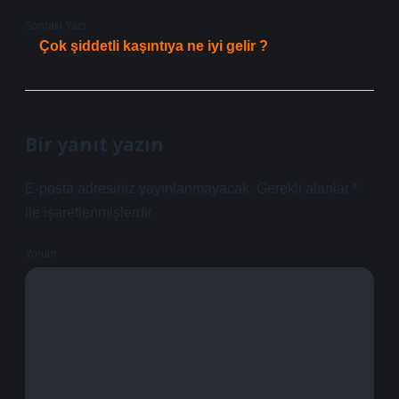
Sonraki Yazı
Çok şiddetli kaşıntıya ne iyi gelir ?
Bir yanıt yazın
E-posta adresiniz yayınlanmayacak.
Gerekli alanlar
*
ile işaretlenmişlerdir
Yorum