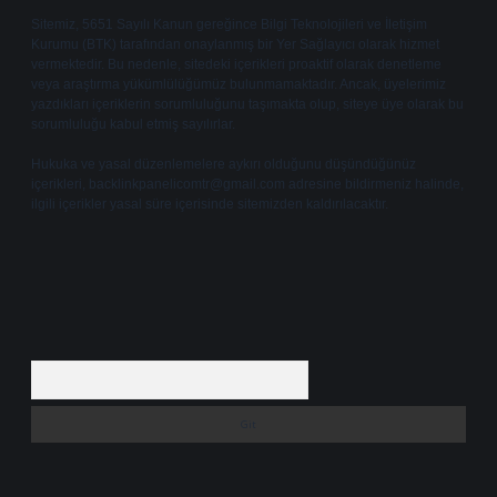
Sitemiz, 5651 Sayılı Kanun gereğince Bilgi Teknolojileri ve İletişim
Kurumu (BTK) tarafından onaylanmış bir Yer Sağlayıcı olarak hizmet
vermektedir. Bu nedenle, sitedeki içerikleri proaktif olarak denetleme
veya araştırma yükümlülüğümüz bulunmamaktadır. Ancak, üyelerimiz
yazdıkları içeriklerin sorumluluğunu taşımakta olup, siteye üye olarak bu
sorumluluğu kabul etmiş sayılırlar.
Hukuka ve yasal düzenlemelere aykırı olduğunu düşündüğünüz
içerikleri,
backlinkpanelicomtr@gmail.com
adresine bildirmeniz halinde,
ilgili içerikler yasal süre içerisinde sitemizden kaldırılacaktır.
Arama