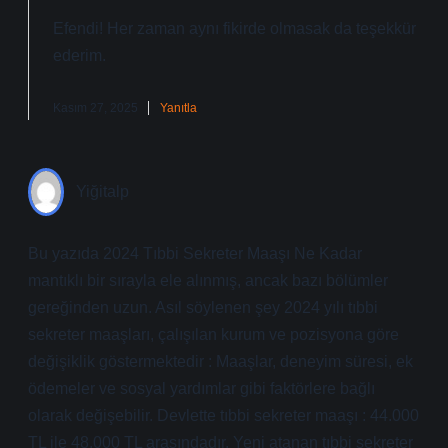
Efendi! Her zaman aynı fikirde olmasak da
teşekkür
ederim
.
Kasım 27, 2025
Yanıtla
Yiğitalp
Bu yazıda 2024 Tıbbi Sekreter Maaşı Ne Kadar
mantıklı bir sırayla ele alınmış, ancak bazı bölümler
gereğinden uzun. Asıl söylenen şey 2024 yılı tıbbi
sekreter maaşları, çalışılan kurum ve pozisyona göre
değişiklik göstermektedir : Maaşlar, deneyim süresi, ek
ödemeler ve sosyal yardımlar gibi faktörlere bağlı
olarak değişebilir. Devlette tıbbi sekreter maaşı : 44.000
TL ile 48.000 TL arasındadır. Yeni atanan tıbbi sekreter