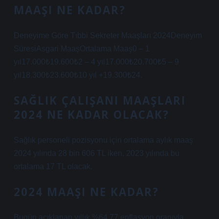
MAAŞI NE KADAR?
Deneyime Göre Tıbbi Sekreter Maaşları 2024Deneyim
SüresiAsgari MaaşOrtalama Maaş0 – 1
yıl17.000₺19.600₺2 – 4 yıl17.000₺20.700₺5 – 9
yıl18.300₺23.600₺10 yıl +19.300₺24.
SAĞLIK ÇALIŞANI MAAŞLARI
2024 NE KADAR OLACAK?
Sağlık personeli pozisyonu için ortalama aylık maaş
2024 yılında 28 bin 606 TL iken, 2023 yılında bu
ortalama 17 TL olacak.
2024 MAAŞI NE KADAR?
Bugün açıklanan yıllık %64.77 enflasyon oranıyla