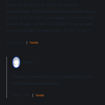
maaşı ise 37.000 TL ile 40.000 TL arasında
değişmektedir. Özel hastanelerde tıbbi sekreter maaşı :
20.000 TL ile 30.000 TL arasındadır. Sözleşmeli tıbbi
sekreter maaşı : 22.500 TL ile 30.000 TL arasındadır.
Lise mezunu tıbbi sekreter maaşı : 35.000 TL ile 37.
Şubat 1, 2026
Yanıtla
admin
Yiğitalp! Önerilerinizin tümünü kabul etmiyorum,
ama
katkınız için teşekkürler
.
Şubat 1, 2026
Yanıtla