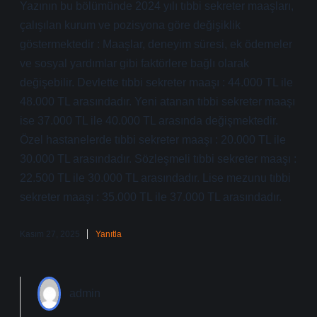
Yazının bu bölümünde 2024 yılı tıbbi sekreter maaşları,
çalışılan kurum ve pozisyona göre değişiklik
göstermektedir : Maaşlar, deneyim süresi, ek ödemeler
ve sosyal yardımlar gibi faktörlere bağlı olarak
değişebilir. Devlette tıbbi sekreter maaşı : 44.000 TL ile
48.000 TL arasındadır. Yeni atanan tıbbi sekreter maaşı
ise 37.000 TL ile 40.000 TL arasında değişmektedir.
Özel hastanelerde tıbbi sekreter maaşı : 20.000 TL ile
30.000 TL arasındadır. Sözleşmeli tıbbi sekreter maaşı :
22.500 TL ile 30.000 TL arasındadır. Lise mezunu tıbbi
sekreter maaşı : 35.000 TL ile 37.000 TL arasındadır.
Kasım 27, 2025
Yanıtla
admin