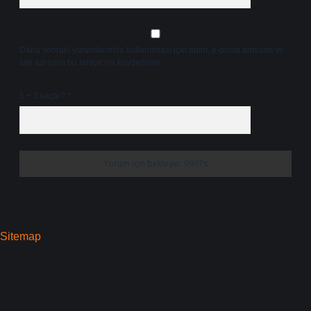
Daha sonraki yorumlarımda kullanılması için adım, e-posta adresim ve
site adresim bu tarayıcıya kaydedilsin.
5 + 3 kaçtır?
*
Sitemap