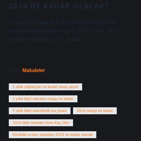
2024 NE KADAR OLACAK?
Yıllara Göre Maaşlar Eczacı pozisyonu için 2024
yılında ortalama aylık maaş 41.055 TL iken, 2023
yılında bu ortalama 27 TL olacak.
Tarih:
Makaleler
2 yıllık sağlıkçılar ne kadar maaş alıyor
2 yıllık tıbbi sekreter maaşı ne kadar
2 yıllık tıbbi sekreterlik kaç puan
2024 maaşı ne kadar
2024 tıbbi sekreter Alımı Kaç Olur
Devlette eczacı maaşları 2024 ne kadar olacak