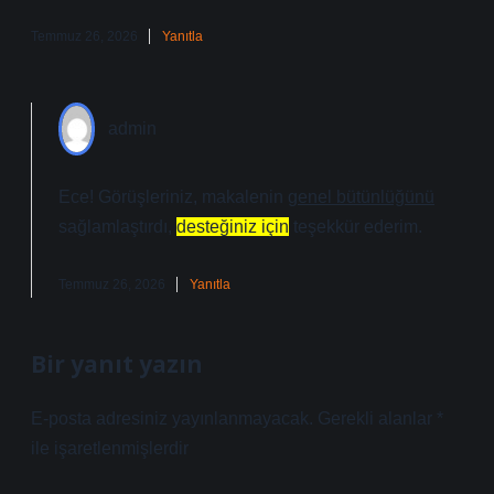
Temmuz 26, 2026
Yanıtla
admin
Ece! Görüşleriniz, makalenin
genel bütünlüğünü
sağlamlaştırdı,
desteğiniz için
teşekkür ederim.
Temmuz 26, 2026
Yanıtla
Bir yanıt yazın
E-posta adresiniz yayınlanmayacak.
Gerekli alanlar
*
ile işaretlenmişlerdir