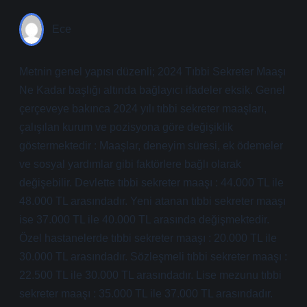
Ece
Metnin genel yapısı düzenli; 2024 Tıbbi Sekreter Maaşı
Ne Kadar başlığı altında bağlayıcı ifadeler eksik. Genel
çerçeveye bakınca 2024 yılı tıbbi sekreter maaşları,
çalışılan kurum ve pozisyona göre değişiklik
göstermektedir : Maaşlar, deneyim süresi, ek ödemeler
ve sosyal yardımlar gibi faktörlere bağlı olarak
değişebilir. Devlette tıbbi sekreter maaşı : 44.000 TL ile
48.000 TL arasındadır. Yeni atanan tıbbi sekreter maaşı
ise 37.000 TL ile 40.000 TL arasında değişmektedir.
Özel hastanelerde tıbbi sekreter maaşı : 20.000 TL ile
30.000 TL arasındadır. Sözleşmeli tıbbi sekreter maaşı :
22.500 TL ile 30.000 TL arasındadır. Lise mezunu tıbbi
sekreter maaşı : 35.000 TL ile 37.000 TL arasındadır.