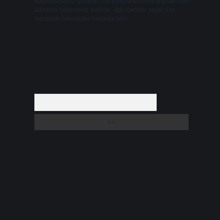
düşündüğünüz içerikleri,
backlinkpanelicomtr@gmail.com
adresine bildirmeniz halinde, ilgili içerikler yasal süre
içerisinde sitemizden kaldırılacaktır.
Arama