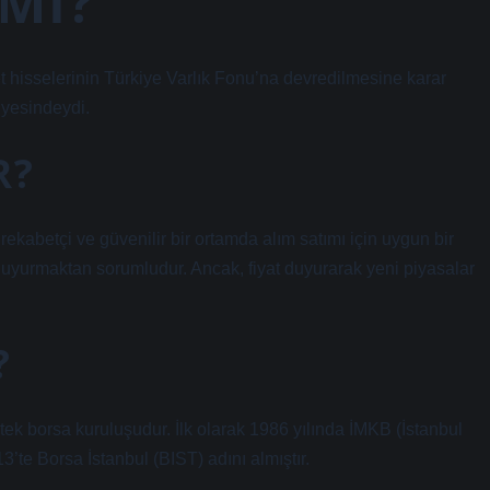
 MI?
 hisselerinin Türkiye Varlık Fonu’na devredilmesine karar
iyesindeydi.
R?
ekabetçi ve güvenilir bir ortamda alım satımı için uygun bir
 duyurmaktan sorumludur. Ancak, fiyat duyurarak yeni piyasalar
?
tek borsa kuruluşudur. İlk olarak 1986 yılında İMKB (İstanbul
3’te Borsa İstanbul (BIST) adını almıştır.