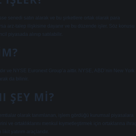
isse senedi satın alarak ve bu şirketlere ortak olarak para
rsa arz-talep ilişkisine dayanır ve bu düzende işler. Söz konusu
cil piyasada alınıp satılabilir.
IM?
dır ve NYSE Euronext Group’a aittir. NYSE, ABD’nin New York
ak da bilinir.
I ŞEY MI?
 emtialar olarak tanımlanan, işlem gördüğü kurumsal piyasalara
rini ve ortaklıklarını menkul kıymetleştirmek için ortaklarına ihra
ikit yatırım araçlarıdır.