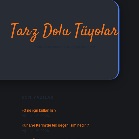
Tarz Dolu Tüyolar
Şıklıkla hayatına renk katan öneriler!
SIDEBAR
ilbet yeni giriş adr
SON YAZILAR
F3 ne için kullanılır ?
Ağustos 6, 2026
Kur’an-ı Kerim’de tek geçen isim nedir ?
Ağustos 6, 2026