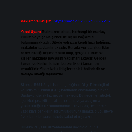
Reklam ve İletişim:
Skype: live:.cid.575569c608265c69
Yasal Uyarı:
Bu internet sitesi, herhangi bir marka,
kurum veya şahıs şirketi ile hiçbir bağlantısı
bulunmamaktadır. Sitede yalnızca kendi hazırladığımız
makaleler paylaşılmaktadır. Burada yer alan içerikler
haber niteliği taşımamakta olup, gerçek kurum ve
kişiler hakkında paylaşım yapılmamaktadır. Gerçek
kurum ve kişiler ile isim benzerlikleri tamamen
tesadüfidir. Sitemizdeki bilgiler taslak halindedir ve
tavsiye niteliği taşımazlar.
Sitemiz, 5651 Sayılı Kanun gereğince Bilgi Teknolojileri
ve İletişim Kurumu (BTK) tarafından onaylanmış bir Yer
Sağlayıcı olarak hizmet vermektedir. Bu nedenle, sitedeki
içerikleri proaktif olarak denetleme veya araştırma
yükümlülüğümüz bulunmamaktadır. Ancak, üyelerimiz
yazdıkları içeriklerin sorumluluğunu taşımakta olup, siteye
üye olarak bu sorumluluğu kabul etmiş sayılırlar.
Hukuka ve yasal düzenlemelere aykırı olduğunu