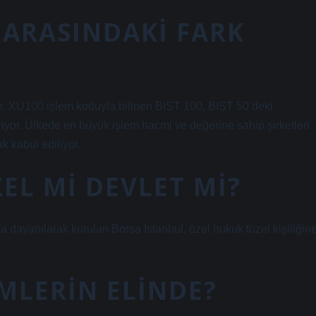
50 ARASINDAKI FARK
or. XU100 işlem koduyla bilinen BIST 100, BIST 50’deki
eriyor. Ülkede en büyük işlem hacmi ve değerine sahip şirketleri
k kabul ediliyor.
EL MI DEVLET MI?
ayanılarak kurulan Borsa İstanbul, özel hukuk tüzel kişiliğin
MLERIN ELINDE?