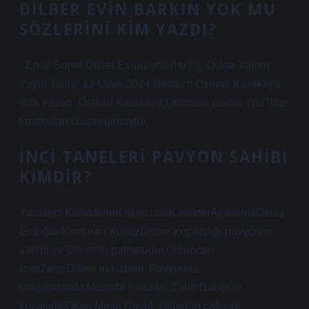
DILBER EVIN BARKIN YOK MU
SÖZLERINI KIM YAZDI?
· Erkal Sonel Dilber Eviniz yok mu? ℗ Oskar Yapım
Yayın Tarihi: 13 Ocak 2024 Besteci: Osman Karakaya
Söz Yazarı: Osman Karakaya Otomatik olarak YouTube
tarafından oluşturulmuştur.
İNCI TANELERI PAVYON SAHIBI
KIMDIR?
Yardımcı KarakterlerOyuncularKarakterAçıklamaDeniz
ErdoğanKamuran KüllüzDilber’in çalıştığı pavyonun
sahibi ve Dilber’in patronudur.Orkuncan
İzanZerreDilber’in kuzeni. Pavyonda
çalışmaktadır.Mustafa Yıldıran, Zahir Dilber’in
kocasıdır.Okan Metin Davul, Dilber’in çalıştığı