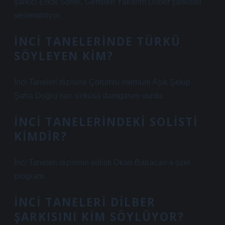
şarkıcı Erkal Sonel, Gemileri Yakarım Dilber şarkısını
seslendiriyor.
İNCI TANELERINDE TÜRKÜ
SÖYLEYEN KIM?
İnci Taneleri dizisine Çorumlu merhum Aşık Şekip
Şaha Doğru’nun türküsü damgasını vurdu.
İNCI TANELERINDEKI SOLISTI
KIMDIR?
İnci Taneleri dizisinin solisti Okan Babacan’a özel
program.
İNCI TANELERI DILBER
ŞARKISINI KIM SÖYLÜYOR?