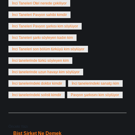
İnci Taneleri Otel nerede çekiliyor
İnci Taneleri Pavyon sahibi kimdir
İnci Taneleri Pavyon şarkısı kim söylüyor
İnci Taneleri şarkı söyleyen kadın kim
İnci Taneleri son bölüm türküyü kim söylüyor
İnci tanelerinde türkü söyleyen kim
İnci tanelerinde uzun havayı kim söylüyor
İnci tanelerindeki doktor kimdir
İnci tanelerindeki sanatçı kim
İnci tanelerindeki solisti kimdir
Pavyon şarkısını kim söylüyor
Önceki Yazı
Bist Şirket Ne Demek