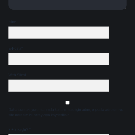
İsim*
E-Posta*
Web Sitesi
Daha sonraki yorumlarımda kullanılması için adım, e-posta adresim ve
site adresim bu tarayıcıya kaydedilsin.
7 + 8 kaçtır?
*