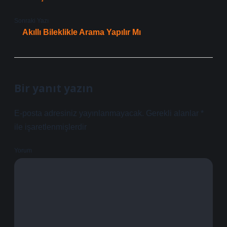
Sonraki Yazı
Akıllı Bileklikle Arama Yapılır Mı
Bir yanıt yazın
E-posta adresiniz yayınlanmayacak.
Gerekli alanlar
*
ile işaretlenmişlerdir
Yorum