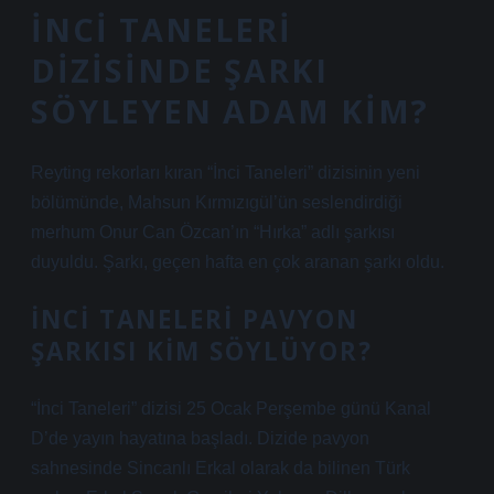
İNCI TANELERI
DIZISINDE ŞARKI
SÖYLEYEN ADAM KIM?
Reyting rekorları kıran “İnci Taneleri” dizisinin yeni
bölümünde, Mahsun Kırmızıgül’ün seslendirdiği
merhum Onur Can Özcan’ın “Hırka” adlı şarkısı
duyuldu. Şarkı, geçen hafta en çok aranan şarkı oldu.
İNCI TANELERI PAVYON
ŞARKISI KIM SÖYLÜYOR?
“İnci Taneleri” dizisi 25 Ocak Perşembe günü Kanal
D’de yayın hayatına başladı. Dizide pavyon
sahnesinde Sincanlı Erkal olarak da bilinen Türk