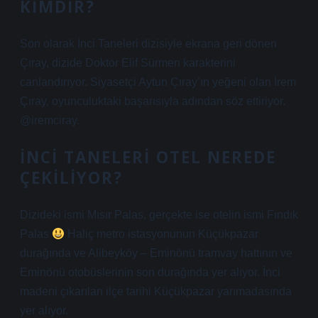
KIMDIR?
Son olarak İnci Taneleri dizisiyle ekrana geri dönen
Çıray, dizide Doktor Elif Sürmen karakterini
canlandırıyor. Siyasetçi Aytun Çıray’ın yeğeni olan İrem
Çıray, oyunculuktaki başarısıyla adından söz ettiriyor.
@iremciray.
İNCI TANELERI OTEL NEREDE
ÇEKILIYOR?
Dizideki ismi Mısır Palas, gerçekte ise otelin ismi Fındık
Palas
Haliç metro istasyonunun Küçükpazar
durağında ve Alibeyköy – Eminönü tramvay hattının ve
Eminönü otobüslerinin son durağında yer alıyor. İnci
madeni çıkarılan ilçe tarihi Küçükpazar yarımadasında
yer alıyor.