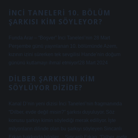
İNCI TANELERI 10. BÖLÜM
ŞARKISI KIM SÖYLEYOR?
Funda Arar – “Boşver” İnci Taneleri’nin 28 Mart
Perşembe günü yayınlanan 10. bölümünde Azem,
kızının izini sürerken tek sevgilisi Hande’nin doğum
gününü kutlamayı ihmal etmiyor!28 Mart 2024
DILBER ŞARKISINI KIM
SÖYLÜYOR DIZIDE?
Kanal D’nin yeni dizisi İnci Taneleri’nin fragmanında
“Dilber, evde değil misin?” şarkısı duyuluyor. Söz
konusu şarkıyı kimin söylediği merak ediliyor. İşte
milyonların dilinde olan bu şarkıyı söyleyen Sincanlı
Erkan hakkında bilgiler… Sincanlı Erkan, “Dilber, evde