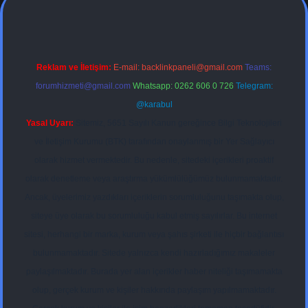
Reklam ve İletişim:
E-mail:
backlinkpaneli@gmail.com
Teams:
forumhizmeti@gmail.com
Whatsapp: 0262 606 0 726
Telegram:
@karabul
Yasal Uyarı:
Sitemiz, 5651 Sayılı Kanun gereğince Bilgi Teknolojileri
ve İletişim Kurumu (BTK) tarafından onaylanmış bir Yer Sağlayıcı
olarak hizmet vermektedir. Bu nedenle, sitedeki içerikleri proaktif
olarak denetleme veya araştırma yükümlülüğümüz bulunmamaktadır.
Ancak, üyelerimiz yazdıkları içeriklerin sorumluluğunu taşımakta olup,
siteye üye olarak bu sorumluluğu kabul etmiş sayılırlar. Bu internet
sitesi, herhangi bir marka, kurum veya şahıs şirketi ile hiçbir bağlantısı
bulunmamaktadır. Sitede yalnızca kendi hazırladığımız makaleler
paylaşılmaktadır. Burada yer alan içerikler haber niteliği taşımamakta
olup, gerçek kurum ve kişiler hakkında paylaşım yapılmamaktadır.