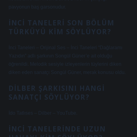
pavyonun baş garsonudur.
İNCI TANELERI SON BÖLÜM
TÜRKÜYÜ KIM SÖYLÜYOR?
İnci Taneleri – Orijinal Ses – İnci Taneleri “Dağlaramı
Yazıdın” adlı şarkının Songül Güner’e ait olduğu
öğrenildi. Melodik sesiyle izleyenlerin tüylerini diken
diken eden sanatçı Songül Güner, merak konusu oldu.
DILBER ŞARKISINI HANGI
SANATÇI SÖYLÜYOR?
İdo Tatlıses – Dilber – YouTube.
İNCI TANELERINDE UZUN