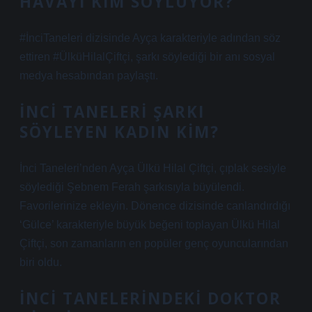
HAVAYI KIM SÖYLÜYOR?
#İnciTaneleri dizisinde Ayça karakteriyle adından söz
ettiren #ÜlküHilalÇiftçi, şarkı söylediği bir anı sosyal
medya hesabından paylaştı.
İNCI TANELERI ŞARKI
SÖYLEYEN KADIN KIM?
İnci Taneleri’nden Ayça Ülkü Hilal Çiftçi, çıplak sesiyle
söylediği Şebnem Ferah şarkısıyla büyülendi.
Favorilerinize ekleyin. Dönence dizisinde canlandırdığı
‘Gülce’ karakteriyle büyük beğeni toplayan Ülkü Hilal
Çiftçi, son zamanların en popüler genç oyuncularından
biri oldu.
İNCI TANELERINDEKI DOKTOR