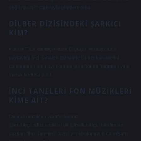
değil misin?” şarkısıyla gündem oldu.
DILBER DIZISINDEKI ŞARKICI
KIM?
Kıbrıslı Türk sanatçı Hazar Ergüçlü ile başrolünü
paylaştığı İnci Taneleri dizisinde Dilber karakterini
canlandıran ünlü oyuncunun yeni bölüm fragmanı yine
merak konusu oldu.
İNCI TANELERI FON MÜZIKLERI
KIME AIT?
Orijinal müzikleri yaratıcılarımız
@endergunduzluofficial ve @metinarigul tarafından
yazılan “İnci Taneleri” dizisi yeni bölümüyle bu akşam