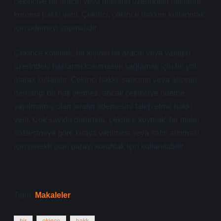
çekinciye bir aracın veya malların üzerindeki haklarını
koruma hakkı verir. Çekinci, çekince hakkını kullanmak
için ödemeyi yapmalıdır.
Çekince koymak, bir kişinin bir aracın veya varlığın
üzerindeki haklarını korumasını sağlamak için bir yol
olarak kullanılır. Çekinci hakkı, satıcının veya alıcının
herhangi bir hak vermez, ancak çekinciye ödeme
yapılmamış olan tarafın ödemesini talep etme hakkı
verir. Çok sayıda durumda, çekince koymak, bir malın
sözleşmeye göre kiraya verilmesi veya satın alınması
için gerekli olan parayı korumak için kullanılabilir.
Tarih:
Makaleler