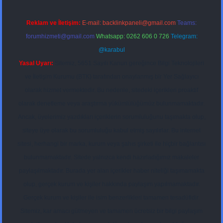
Reklam ve İletişim:
E-mail:
backlinkpaneli@gmail.com
Teams:
forumhizmeti@gmail.com
Whatsapp: 0262 606 0 726
Telegram:
@karabul
Yasal Uyarı:
Sitemiz, 5651 Sayılı Kanun gereğince Bilgi Teknolojileri
ve İletişim Kurumu (BTK) tarafından onaylanmış bir Yer Sağlayıcı
olarak hizmet vermektedir. Bu nedenle, sitedeki içerikleri proaktif
olarak denetleme veya araştırma yükümlülüğümüz bulunmamaktadır.
Ancak, üyelerimiz yazdıkları içeriklerin sorumluluğunu taşımakta olup,
siteye üye olarak bu sorumluluğu kabul etmiş sayılırlar. Bu internet
sitesi, herhangi bir marka, kurum veya şahıs şirketi ile hiçbir bağlantısı
bulunmamaktadır. Sitede yalnızca kendi hazırladığımız makaleler
paylaşılmaktadır. Burada yer alan içerikler haber niteliği taşımamakta
olup, gerçek kurum ve kişiler hakkında paylaşım yapılmamaktadır.
Gerçek kurum ve kişiler ile isim benzerlikleri tamamen tesadüfidir.
Sitemiz, kar amacı gütmeyen ve tamamen ücretsiz bir bilgi paylaşım