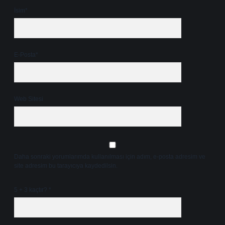
İsim*
E-Posta*
Web Sitesi
Daha sonraki yorumlarımda kullanılması için adım, e-posta adresim ve
site adresim bu tarayıcıya kaydedilsin.
5 + 3 kaçtır?
*