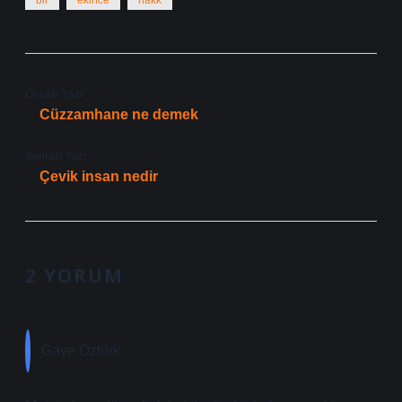
bir
ekince
hakk
Önceki Yazı
Cüzzamhane ne demek
Sonraki Yazı
Çevik insan nedir
2 YORUM
Gaye Öztürk