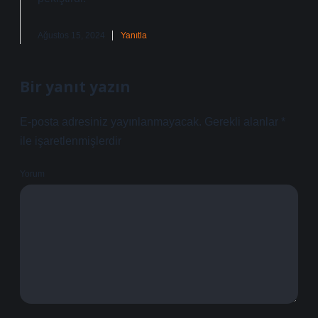
Ağustos 15, 2024
Yanıtla
Bir yanıt yazın
E-posta adresiniz yayınlanmayacak.
Gerekli alanlar
*
ile işaretlenmişlerdir
Yorum