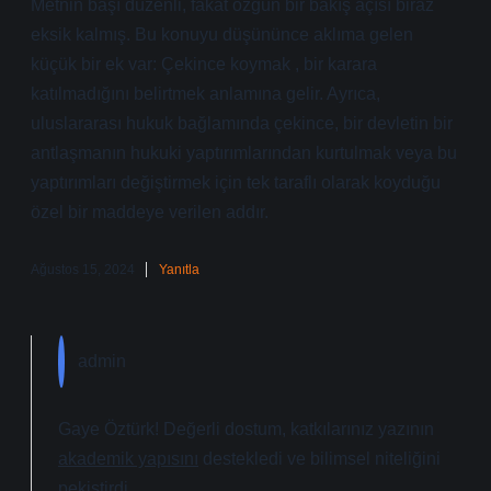
Metnin başı düzenli, fakat özgün bir bakış açısı biraz
eksik kalmış. Bu konuyu düşününce aklıma gelen
küçük bir ek var: Çekince koymak , bir karara
katılmadığını belirtmek anlamına gelir. Ayrıca,
uluslararası hukuk bağlamında çekince, bir devletin bir
antlaşmanın hukuki yaptırımlarından kurtulmak veya bu
yaptırımları değiştirmek için tek taraflı olarak koyduğu
özel bir maddeye verilen addır.
Ağustos 15, 2024
Yanıtla
admin
Gaye Öztürk! Değerli dostum, katkılarınız yazının
akademik yapısını
destekledi ve
bilimsel niteliğini
pekiştirdi.