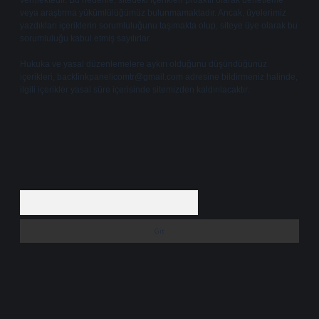
vermektedir. Bu nedenle, sitedeki içerikleri proaktif olarak denetleme
veya araştırma yükümlülüğümüz bulunmamaktadır. Ancak, üyelerimiz
yazdıkları içeriklerin sorumluluğunu taşımakta olup, siteye üye olarak bu
sorumluluğu kabul etmiş sayılırlar.
Hukuka ve yasal düzenlemelere aykırı olduğunu düşündüğünüz
içerikleri,
backlinkpanelicomtr@gmail.com
adresine bildirmeniz halinde,
ilgili içerikler yasal süre içerisinde sitemizden kaldırılacaktır.
Arama