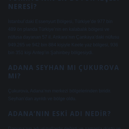
NERESI?
İstanbul’daki Essenyurt Bölgesi, Türkiye’de 977 bin
489 ön planda Türkiye’nin en kalabalık bölgesi ve
nüfusa dayanan 57 il. Ankara’nın Çankaya’daki nüfusu
949.265 ve 942 bin 884 kişiyle Keete yaz bölgesi, 936
bin 351 kişi Antep’in Şahinbey bölgesiydi.
ADANA SEYHAN MI ÇUKUROVA
MI?
Çukurova, Adana’nın merkezi bölgelerinden biridir.
Seyhan’dan ayrıldı ve bölge oldu.
ADANA’NIN ESKI ADI NEDIR?
Danuna’nın adı yüzyıllardır değişti ve zamanla düştü ve