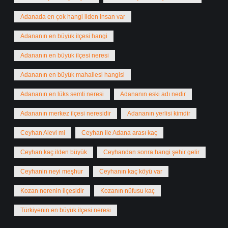
Adanada en çok hangi ilden insan var
Adananın en büyük ilçesi hangi
Adananın en büyük ilçesi neresi
Adananın en büyük mahallesi hangisi
Adananın en lüks semti neresi
Adananın eski adı nedir
Adananın merkez ilçesi neresidir
Adananın yerlisi kimdir
Ceyhan Alevi mi
Ceyhan ile Adana arası kaç
Ceyhan kaç ilden büyük
Ceyhandan sonra hangi şehir gelir
Ceyhanin neyi meşhur
Ceyhanın kaç köyü var
Kozan nerenin ilçesidir
Kozanın nüfusu kaç
Türkiyenin en büyük ilçesi neresi