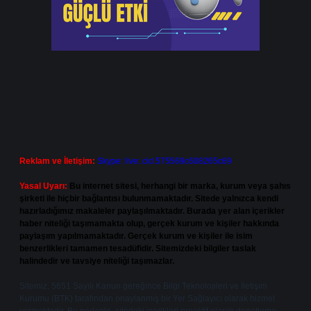
Reklam ve İletişim:
Skype: live:.cid.575569c608265c69
Yasal Uyarı:
Bu internet sitesi, herhangi bir marka, kurum veya şahıs
şirketi ile hiçbir bağlantısı bulunmamaktadır. Sitede yalnızca kendi
hazırladığımız makaleler paylaşılmaktadır. Burada yer alan içerikler
haber niteliği taşımamakta olup, gerçek kurum ve kişiler hakkında
paylaşım yapılmamaktadır. Gerçek kurum ve kişiler ile isim
benzerlikleri tamamen tesadüfidir. Sitemizdeki bilgiler taslak
halindedir ve tavsiye niteliği taşımazlar.
Sitemiz, 5651 Sayılı Kanun gereğince Bilgi Teknolojileri ve İletişim
Kurumu (BTK) tarafından onaylanmış bir Yer Sağlayıcı olarak hizmet