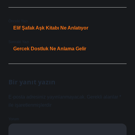
Önceki Yazı
Elif Şafak Aşk Kitabı Ne Anlatıyor
Sonraki Yazı
Gercek Dostluk Ne Anlama Gelir
Bir yanıt yazın
E-posta adresiniz yayınlanmayacak.
Gerekli alanlar
*
ile işaretlenmişlerdir
Yorum