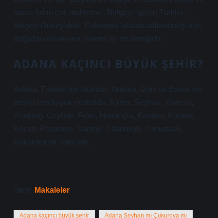
sonra Adan çok muhtemel. Bölgeye gelen Türkler,
bölgeyi Güney’deki “Cukurova” olarak adlandırdığı için
doğadan esinlenen ilhamın iyi bir örneğidir.
ADANA KAÇINCI BÜYÜK ŞEHIR?
Adana, Türkiye’nin İstanbul, Ankara, Izmir ve Bursa’nın
beşinci en büyük eyaletidir. İlçeler: Seyhan, Yürrezir,
Aladaoğ, Ceyhan, Feke, İmamoğlu, Karataş, Karataş,
Kozan, Pozanten, Samby, Tufanbeyli, Yumurtalik,
Kukurova ve Saricam.
Tarih:
Makaleler
Adana kaçıncı büyük şehir
Adana Seyhan mı Çukurova mı