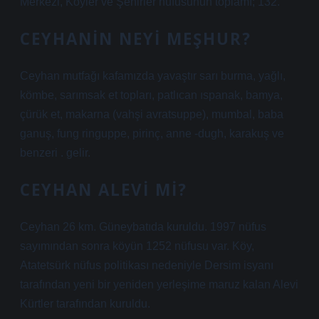
Merkezi, Köyler ve Şehirler nüfusunun toplamı; 132.
CEYHANIN NEYI MEŞHUR?
Ceyhan mutfağı kafamızda yavaştır sarı burma, yağlı,
kömbe, sarımsak et topları, patlıcan ıspanak, bamya,
çürük et, makarna (vahşi avratsuppe), mumbal, baba
ganuş, fung ringuppe, pirinç, anne -dugh, karakuş ve
benzeri . gelir.
CEYHAN ALEVI MI?
Ceyhan 26 km. Güneybatıda kuruldu. 1997 nüfus
sayımından sonra köyün 1252 nüfusu var. Köy,
Atatetsürk nüfus politikası nedeniyle Dersim isyanı
tarafından yeni bir yeniden yerleşime maruz kalan Alevi
Kürtler tarafından kuruldu.