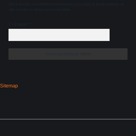
Daha sonraki yorumlarımda kullanılması için adım, e-posta adresim ve
site adresim bu tarayıcıya kaydedilsin.
7 + 8 kaçtır?
*
Sitemap