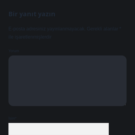
Bir yanıt yazın
E-posta adresiniz yayınlanmayacak.
Gerekli alanlar
*
ile işaretlenmişlerdir
Yorum
İsim*