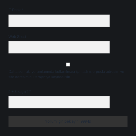
E-Posta*
Web Sitesi
Daha sonraki yorumlarımda kullanılması için adım, e-posta adresim ve
site adresim bu tarayıcıya kaydedilsin.
5 + 3 kaçtır?
*