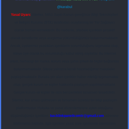
@karabul
Yasal Uyarı:
Sitemiz, 5651 Sayılı Kanun gereğince Bilgi Teknolojileri
ve İletişim Kurumu (BTK) tarafından onaylanmış bir Yer Sağlayıcı
olarak hizmet vermektedir. Bu nedenle, sitedeki içerikleri proaktif
olarak denetleme veya araştırma yükümlülüğümüz bulunmamaktadır.
Ancak, üyelerimiz yazdıkları içeriklerin sorumluluğunu taşımakta olup,
siteye üye olarak bu sorumluluğu kabul etmiş sayılırlar. Bu internet
sitesi, herhangi bir marka, kurum veya şahıs şirketi ile hiçbir bağlantısı
bulunmamaktadır. Sitede yalnızca kendi hazırladığımız makaleler
paylaşılmaktadır. Burada yer alan içerikler haber niteliği taşımamakta
olup, gerçek kurum ve kişiler hakkında paylaşım yapılmamaktadır.
Gerçek kurum ve kişiler ile isim benzerlikleri tamamen tesadüfidir.
Sitemiz, kar amacı gütmeyen ve tamamen ücretsiz bir bilgi paylaşım
platformudur. Hukuka ve yasal düzenlemelere aykırı olduğunu
düşündüğünüz içerikleri,
backlinkpanelicomtr@gmail.com
adresine
bildirmeniz halinde, ilgili içerikler yasal süre içerisinde sitemizden