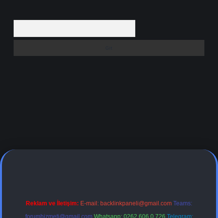
Arama
iriş adresi
Reklam ve İletişim:
E-mail:
backlinkpaneli@gmail.com
Teams:
forumhizmeti@gmail.com
Whatsapp: 0262 606 0 726
Telegram: