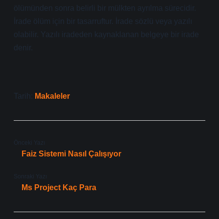
ölümünden sonra belirli bir mülkten ayrılma sürecidir.
İrade ölüm için bir tasarruftur. İrade sözlü veya yazılı
olabilir. Yazılı iradeden kaynaklanan belgeye bir irade
denir.
Tarih:
Makaleler
Önceki Yazı
Faiz Sistemi Nasıl Çalışıyor
Sonraki Yazı
Ms Project Kaç Para