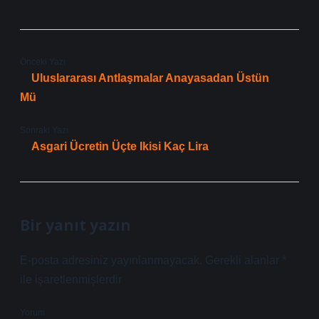
Önceki Yazı
Uluslararası Antlaşmalar Anayasadan Üstün
Mü
Sonraki Yazı
Asgari Ücretin Üçte Ikisi Kaç Lira
Bir yanıt yazın
E-posta adresiniz yayınlanmayacak.
Gerekli alanlar
*
ile işaretlenmişlerdir
Yorum