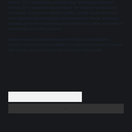
Sitemiz, 5651 Sayılı Kanun gereğince Bilgi Teknolojileri ve İletişim
Kurumu (BTK) tarafından onaylanmış bir Yer Sağlayıcı olarak hizmet
vermektedir. Bu nedenle, sitedeki içerikleri proaktif olarak denetleme
veya araştırma yükümlülüğümüz bulunmamaktadır. Ancak, üyelerimiz
yazdıkları içeriklerin sorumluluğunu taşımakta olup, siteye üye olarak bu
sorumluluğu kabul etmiş sayılırlar.
Hukuka ve yasal düzenlemelere aykırı olduğunu düşündüğünüz
içerikleri,
backlinkpanelicomtr@gmail.com
adresine bildirmeniz halinde,
ilgili içerikler yasal süre içerisinde sitemizden kaldırılacaktır.
Arama