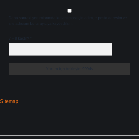
Daha sonraki yorumlarımda kullanılması için adım, e-posta adresim ve
site adresim bu tarayıcıya kaydedilsin.
7 + 8 kaçtır?
*
Sitemap