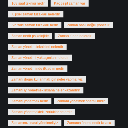
168 saat tekniği nedir
Kaç çeşit zaman var
Kişisel zaman tuzakları nelerdir
Sınıftaki zaman tuzakları nedir
Zaman nasıl doğru yönetilir
Zaman nedir psikolojide
Zaman türleri nelerdir
Zaman yönetim teknikleri nelerdir
Zaman yönetimi yaklaşımları nelerdir
Zaman yönetiminde ilk adım nedir
Zamanı doğru kullanmak için neler yapmalıyız
Zamanı iyi yönetmek insana neler kazandırır
Zamanı yönetmek nedir
Zamanı yönetmek önemli midir
Zamanı yönetmekteki zorluklar nelerdir
Zamanımızı nasıl yönetmeliyiz
Zamanın önemi nedir kısaca