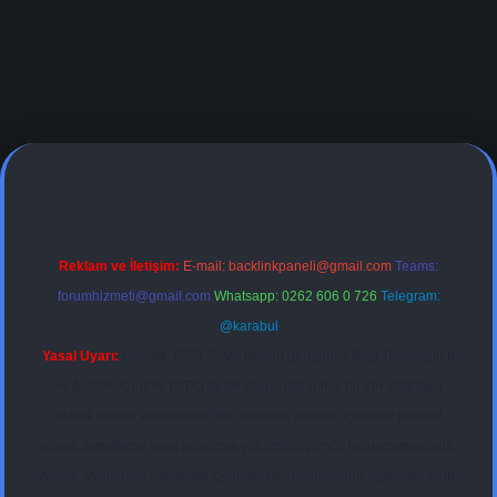
adresi
Reklam ve İletişim:
E-mail:
backlinkpaneli@gmail.com
Teams:
forumhizmeti@gmail.com
Whatsapp: 0262 606 0 726
Telegram:
@karabul
Yasal Uyarı:
Sitemiz, 5651 Sayılı Kanun gereğince Bilgi Teknolojileri
ve İletişim Kurumu (BTK) tarafından onaylanmış bir Yer Sağlayıcı
olarak hizmet vermektedir. Bu nedenle, sitedeki içerikleri proaktif
olarak denetleme veya araştırma yükümlülüğümüz bulunmamaktadır.
Ancak, üyelerimiz yazdıkları içeriklerin sorumluluğunu taşımakta olup,